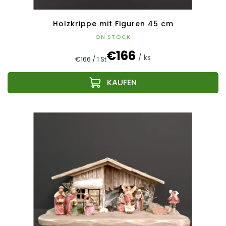
Holzkrippe mit Figuren 45 cm
ON STOCK
€166
/ ks
Verkaufspreis:
€166 / 1 St