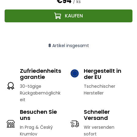
€94
/ ks
8
Artikel insgesamt
S
t
e
u
Zufriedenheits
Hergestellt in
e
garantie
der EU
r
e
30-tägige
Tschechischer
l
Rückgabemöglichk
Hersteller
e
eit
m
e
Besuchen Sie
Schneller
n
uns
t
Versand
e
In Prag & Český
Wir versenden
d
Krumlov
sofort
e