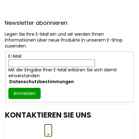
r
L
F
i
u
s
Newsletter abonnieren
ß
t
z
e
Legen Sie Ihre E-Mail ein und wir werden Ihnen
e
Informationen über neue Produkte in unserem E-Shop
i
zusenden.
l
E-Mail
e
Mit der Eingabe Ihrer E-Mail erklären Sie sich damit
einverstanden
Datenschutzbestimmungen
Anmelden
KONTAKTIEREN SIE UNS