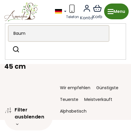
Zum
Inhalt
springen
Holzproduktion aus Tschechien
Weihnachten
Suchen
Weihnachtskrippen
45 cm
45 cm
P
Wir empfehlen
Günstigste
r
o
Teuerste
Meistverkauft
d
Filter
u
Alphabetisch
k
ausblenden
t
s