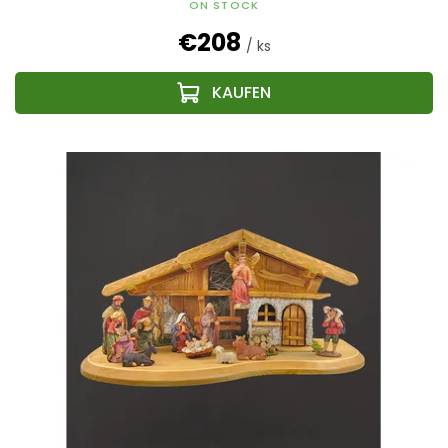
ON STOCK
€208
/ ks