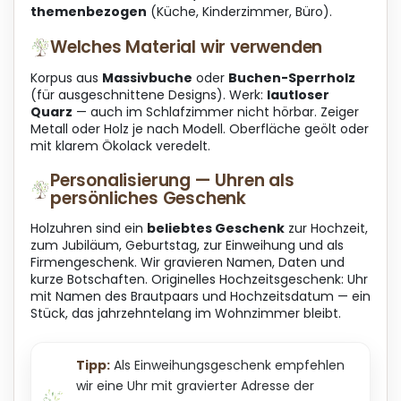
L
themenbezogen
(Küche, Kinderzimmer, Büro).
i
Welches Material wir verwenden
s
t
Korpus aus
Massivbuche
oder
Buchen-Sperrholz
e
(für ausgeschnittene Designs). Werk:
lautloser
Quarz
— auch im Schlafzimmer nicht hörbar. Zeiger
Metall oder Holz je nach Modell. Oberfläche geölt oder
mit klarem Ökolack veredelt.
Personalisierung — Uhren als
persönliches Geschenk
Holzuhren sind ein
beliebtes Geschenk
zur Hochzeit,
zum Jubiläum, Geburtstag, zur Einweihung und als
Firmengeschenk. Wir gravieren Namen, Daten und
kurze Botschaften. Originelles Hochzeitsgeschenk: Uhr
mit Namen des Brautpaars und Hochzeitsdatum — ein
Stück, das jahrzehntelang im Wohnzimmer bleibt.
Tipp:
Als Einweihungsgeschenk empfehlen
wir eine Uhr mit gravierter Adresse der