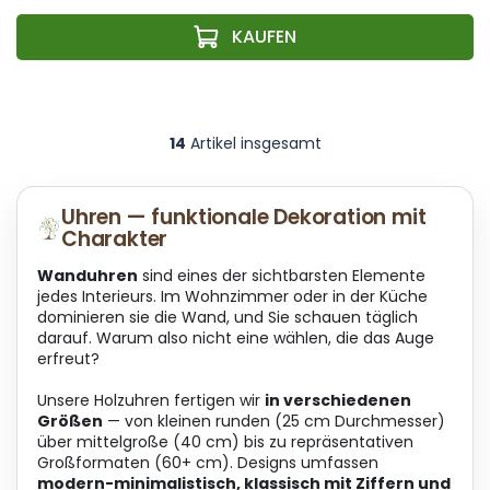
14
Artikel insgesamt
S
t
e
u
Uhren — funktionale Dekoration mit
e
Charakter
r
e
Wanduhren
sind eines der sichtbarsten Elemente
l
jedes Interieurs. Im Wohnzimmer oder in der Küche
e
dominieren sie die Wand, und Sie schauen täglich
m
darauf. Warum also nicht eine wählen, die das Auge
e
erfreut?
n
t
Unsere Holzuhren fertigen wir
in verschiedenen
e
Größen
— von kleinen runden (25 cm Durchmesser)
d
über mittelgroße (40 cm) bis zu repräsentativen
e
Großformaten (60+ cm). Designs umfassen
r
modern-minimalistisch, klassisch mit Ziffern und