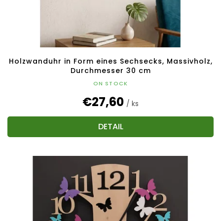
o
d
u
k
t
e
Holzwanduhr in Form eines Sechsecks, Massivholz,
Durchmesser 30 cm
ON STOCK
€27,60
/ ks
DETAIL