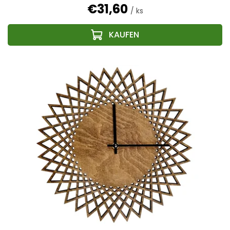
€31,60
/ ks