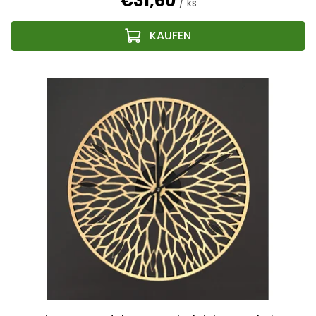
€31,60
/ ks