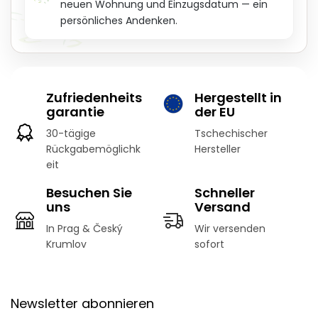
neuen Wohnung und Einzugsdatum — ein
persönliches Andenken.
Zufriedenheits
Hergestellt in
garantie
der EU
30-tägige
Tschechischer
Rückgabemöglichk
Hersteller
eit
Besuchen Sie
Schneller
uns
Versand
In Prag & Český
Wir versenden
Krumlov
sofort
F
u
Newsletter abonnieren
ß