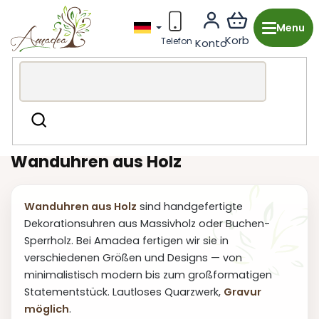
Zum
Inhalt
springen
Holzproduktion aus Tschechien
Dekorationen und
Suchen
Accessoires
Uhren
Wanduhren aus Holz
Wanduhren aus Holz
sind handgefertigte
Dekorationsuhren aus Massivholz oder Buchen-
Sperrholz. Bei Amadea fertigen wir sie in
verschiedenen Größen und Designs — von
minimalistisch modern bis zum großformatigen
Statementstück. Lautloses Quarzwerk,
Gravur
möglich
.