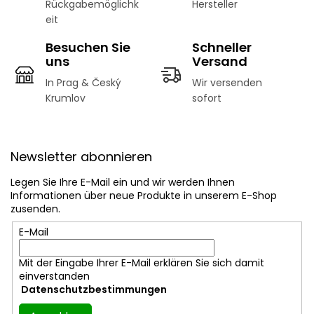
Rückgabemöglichk
Hersteller
eit
Besuchen Sie
Schneller
uns
Versand
In Prag & Český
Wir versenden
Krumlov
sofort
F
u
Newsletter abonnieren
ß
z
Legen Sie Ihre E-Mail ein und wir werden Ihnen
e
Informationen über neue Produkte in unserem E-Shop
i
zusenden.
l
E-Mail
e
Mit der Eingabe Ihrer E-Mail erklären Sie sich damit
einverstanden
Datenschutzbestimmungen