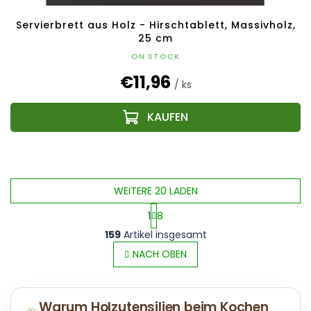
Servierbrett aus Holz - Hirschtablett, Massivholz,
25 cm
ON STOCK
€11,96
/ ks
WEITERE 20 LADEN
1
8
S
P
159
Artikel insgesamt
t
a
e
NACH OBEN
g
u
i
e
n
r
i
Warum Holzutensilien beim Kochen
e
e