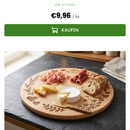
ON STOCK
€9,96
/ ks