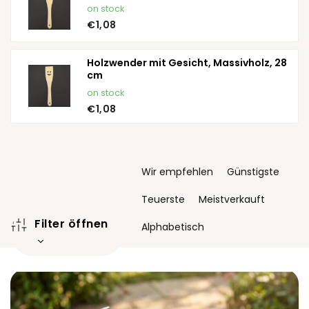
on stock
€1,08
Holzwender mit Gesicht, Massivholz, 28
cm
on stock
€1,08
P
Wir empfehlen
Günstigste
r
o
Teuerste
Meistverkauft
d
Filter öffnen
u
Alphabetisch
k
t
L
s
i
o
s
r