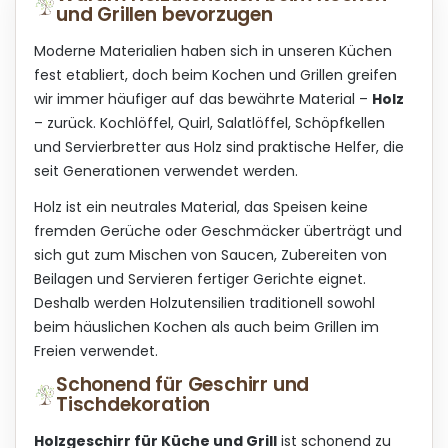
und Grillen bevorzugen
l
r
e
u
m
Moderne Materialien haben sich in unseren Küchen
n
e
g
fest etabliert, doch beim Kochen und Grillen greifen
n
wir immer häufiger auf das bewährte Material –
Holz
t
– zurück. Kochlöffel, Quirl, Salatlöffel, Schöpfkellen
e
d
und Servierbretter aus Holz sind praktische Helfer, die
e
seit Generationen verwendet werden.
r
L
Holz ist ein neutrales Material, das Speisen keine
i
fremden Gerüche oder Geschmäcker überträgt und
s
sich gut zum Mischen von Saucen, Zubereiten von
t
e
Beilagen und Servieren fertiger Gerichte eignet.
Deshalb werden Holzutensilien traditionell sowohl
beim häuslichen Kochen als auch beim Grillen im
Freien verwendet.
Schonend für Geschirr und
Tischdekoration
Holzgeschirr für Küche und Grill
ist schonend zu