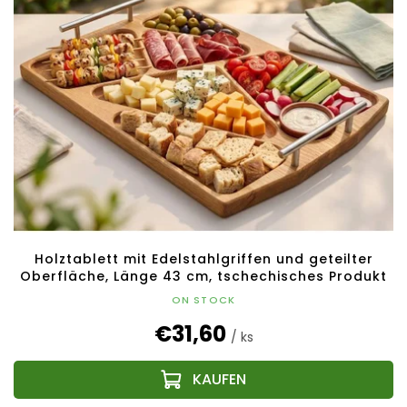
t
t
e
i
d
e
e
r
r
u
P
n
r
g
o
d
u
k
t
e
Holztablett mit Edelstahlgriffen und geteilter
Oberfläche, Länge 43 cm, tschechisches Produkt
ON STOCK
€31,60
/ ks