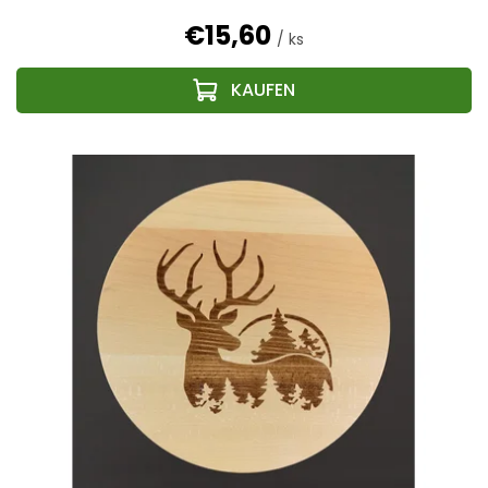
€15,60
/ ks