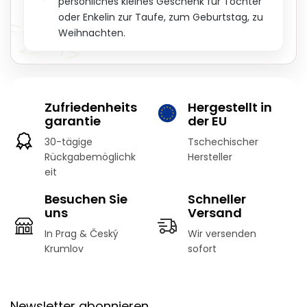
persönliches kleines Geschenk für Tochter
oder Enkelin zur Taufe, zum Geburtstag, zu
Weihnachten.
Zufriedenheits
Hergestellt in
garantie
der EU
30-tägige
Tschechischer
Rückgabemöglichk
Hersteller
eit
Besuchen Sie
Schneller
uns
Versand
In Prag & Český
Wir versenden
Krumlov
sofort
F
u
Newsletter abonnieren