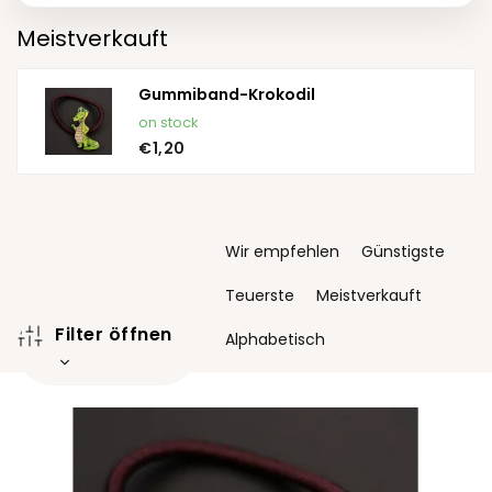
Meistverkauft
Gummiband-Krokodil
on stock
€1,20
P
Wir empfehlen
Günstigste
r
o
Teuerste
Meistverkauft
d
Filter öffnen
u
Alphabetisch
k
t
L
s
i
o
s
r
t
t