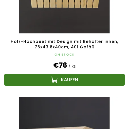
g
o
d
u
k
t
e
Holz-Hochbeet mit Design mit Behälter innen,
76x43,6x40cm, 40l Gefäß
ON STOCK
€76
/ ks