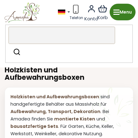
Zum
Inhalt
springen
Holzproduktion aus Tschechien
Garten & Grill
Kisten
Suchen
und Boxen
Holzkisten und
Aufbewahrungsboxen
Holzkisten und Aufbewahrungsboxen
sind
handgefertigte Behälter aus Massivholz für
Aufbewahrung, Transport, Dekoration
. Bei
Amadea finden Sie
montierte Kisten
und
bausatzfertige Sets
. Für Garten, Küche, Keller,
Werkstatt, Weinkeller, dekorative Nutzung.