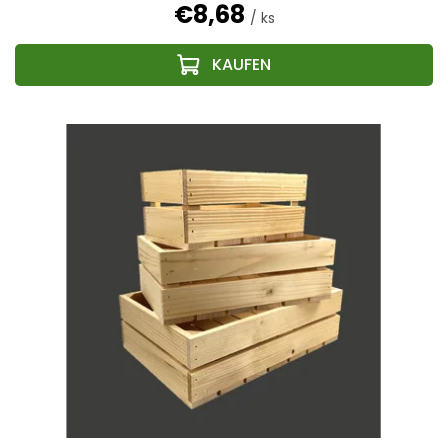
€8,68
/ ks