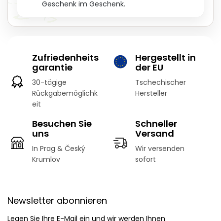
Geschenk im Geschenk.
Zufriedenheits
Hergestellt in
garantie
der EU
30-tägige
Tschechischer
Rückgabemöglichk
Hersteller
eit
Besuchen Sie
Schneller
uns
Versand
In Prag & Český
Wir versenden
Krumlov
sofort
F
u
Newsletter abonnieren
ß
z
Legen Sie Ihre E-Mail ein und wir werden Ihnen