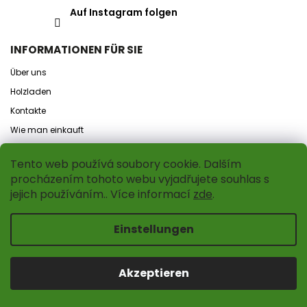
Auf Instagram folgen
INFORMATIONEN FÜR SIE
Über uns
Holzladen
Kontakte
Wie man einkauft
Geschützte Werkstatt AMADEA
Tento web používá soubory cookie. Dalším
Geschenkgutscheine
procházením tohoto webu vyjadřujete souhlas s
Inspiration für dich
jejich používáním.. Více informací
zde
.
Nachricht
Einstellungen
MEIN KONTO
Anmeldung
Akzeptieren
Registrierung
Bestellhistorie