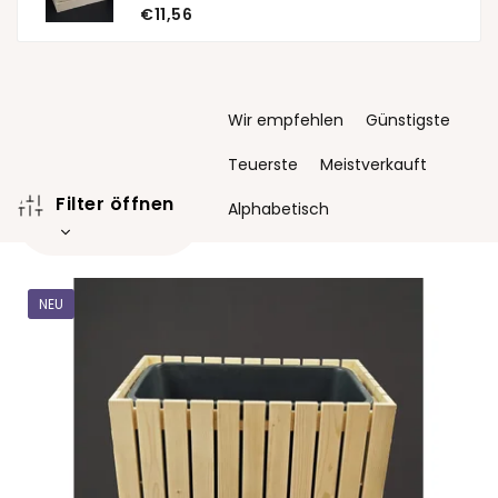
€11,56
P
Wir empfehlen
Günstigste
r
o
Teuerste
Meistverkauft
d
Filter öffnen
u
Alphabetisch
k
t
L
s
i
o
NEU
s
r
t
t
e
i
d
e
e
r
r
u
P
n
r