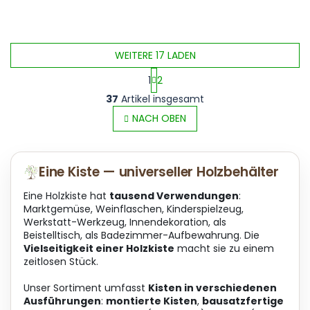
WEITERE 17 LADEN
1
2
S
P
37
Artikel insgesamt
t
a
e
NACH OBEN
g
u
i
e
n
r
i
Eine Kiste — universeller Holzbehälter
e
e
l
r
Eine Holzkiste hat
tausend Verwendungen
:
e
u
Marktgemüse, Weinflaschen, Kinderspielzeug,
m
n
Werkstatt-Werkzeug, Innendekoration, als
e
g
Beistelltisch, als Badezimmer-Aufbewahrung. Die
n
Vielseitigkeit einer Holzkiste
macht sie zu einem
t
zeitlosen Stück.
e
d
Unser Sortiment umfasst
Kisten in verschiedenen
e
Ausführungen
:
montierte Kisten
,
bausatzfertige
r