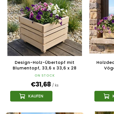
Design-Holz-Übertopf mit
Holzdec
Blumentopf, 33,6 x 33,6 x 28
Vöge
cm
tsch
ON STOCK
€31,68
/ ks