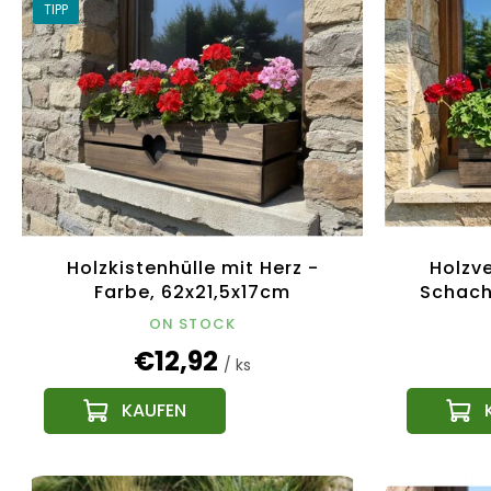
TIPP
Holzkistenhülle mit Herz -
Holzv
Farbe, 62x21,5x17cm
Schacht
Tschechisches Produkt
6
ON STOCK
tsch
€12,92
/ ks