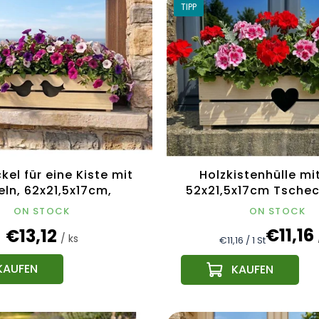
TIPP
kel für eine Kiste mit
Holzkistenhülle mit
ln, 62x21,5x17cm,
52x21,5x17cm Tsche
echisches Produkt
Produkt
ON STOCK
ON STOCK
€11,16
€13,12
/ ks
Verkaufspreis:
€11,16 / 1 St