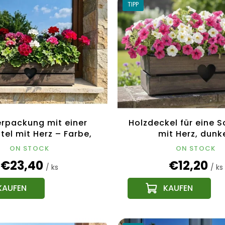
TIPP
erpackung mit einer
Holzdeckel für eine 
el mit Herz – Farbe,
mit Herz, dunke
2 x 21,5 x 17 cm,
52x21,5x17cm Tsche
ON STOCK
ON STOCK
echisches Produkt
Produkt
€23,40
€12,20
/ ks
/ ks