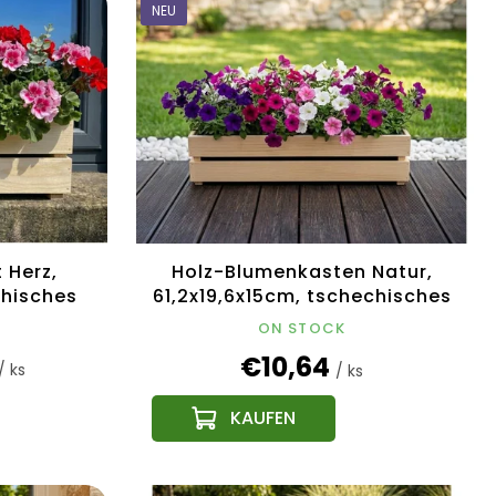
NEU
 Herz,
Holz-Blumenkasten Natur,
chisches
61,2x19,6x15cm, tschechisches
Produkt
ON STOCK
€10,64
/ ks
/ ks