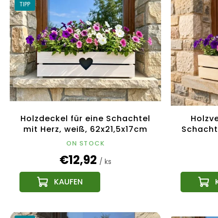
i
TIPP
u
s
k
t
t
e
s
d
o
e
r
r
t
P
i
r
e
o
r
d
u
Holzdeckel für eine Schachtel
Holzv
u
n
mit Herz, weiß, 62x21,5x17cm
Schachte
k
g
Tschechisches Produkt
17 cm. 
t
ON STOCK
e
€12,92
/ ks