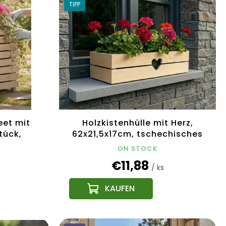
TIPP
eet mit
Holzkistenhülle mit Herz,
tück,
62x21,5x17cm, tschechisches
m
Produkt
ON STOCK
€11,88
/ ks