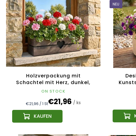
NEU
Holzverpackung mit
Des
Schachtel mit Herz, dunkel,
Kunsts
52x21,5x17cm Tschechisches
ON STOCK
Produkt
€21,96
/ ks
Verkaufspreis:
€21,96 / 1 St