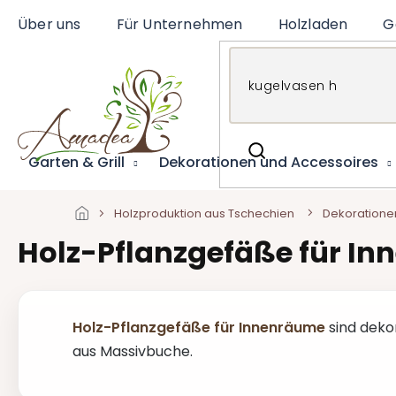
Zum
Über uns
Für Unternehmen
Holzladen
G
Inhalt
springen
Garten & Grill
Dekorationen und Accessoires
Holzproduktion aus Tschechien
Dekoratione
Holz-Pflanzgefäße für I
Holz-Pflanzgefäße für Innenräume
sind deko
aus Massivbuche.