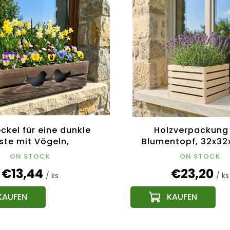
ckel für eine dunkle
Holzverpackung
ste mit Vögeln,
Blumentopf, 32x3
x17cm, tschechisches
Tschechisches Pr
ON STOCK
ON STOCK
Produkt
€13,44
€23,20
/ ks
/ ks