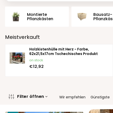
Montierte
Bausatz-
Pflanzkästen
Pflanzkäs
Meistverkauft
Holzkistenhülle mit Herz - Farbe,
62x21,5x17cm Tschechisches Produkt
on stock
€12,92
P
Filter öffnen
Wir empfehlen
Günstigste
r
o
L
d