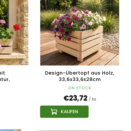
it
Design-Übertopf aus Holz,
tur,
33,6x33,6x28cm
echisches
ON STOCK
€23,72
/ ks