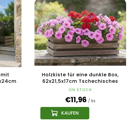
 mit
Holzkiste für eine dunkle Box,
2x24cm
62x21,5x17cm Tschechisches
odukt
Produkt
ON STOCK
€11,96
/ ks