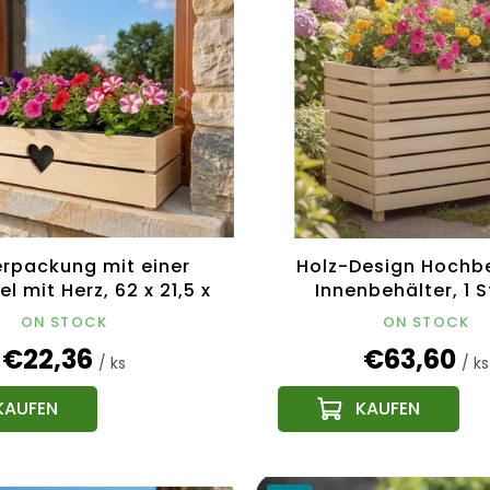
erpackung mit einer
Holz-Design Hochb
l mit Herz, 62 x 21,5 x
Innenbehälter, 1 S
Tschechisches Produkt
76x43,6x31c
ON STOCK
ON STOCK
€22,36
€63,60
/ ks
/ ks