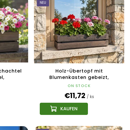
NEU
Schachtel
Holz-Übertopf mit
l,
Blumenkasten gebeizt,
chisches
61,2x19,6x15cm, tschechisches
ON STOCK
Produkt
€11,72
/ ks