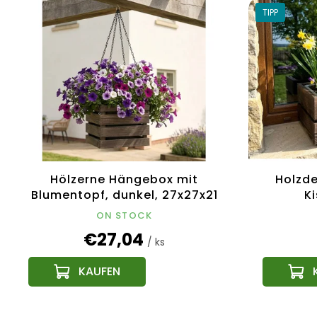
TIPP
Hölzerne Hängebox mit
Holzde
Blumentopf, dunkel, 27x27x21
Ki
cm, tschechisches Produkt
52x21,5
ON STOCK
€27,04
/ ks