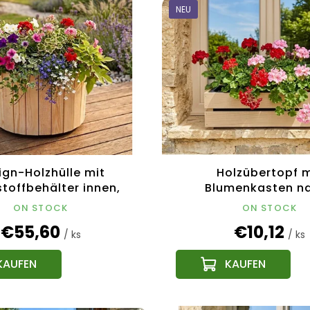
NEU
ign-Holzhülle mit
Holzübertopf m
toffbehälter innen,
Blumenkasten na
54x54x30 cm
51,1x19,6x15cm, tsch
ON STOCK
ON STOCK
Produkt
€55,60
€10,12
/ ks
/ ks