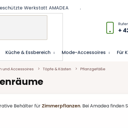
eschützte Werkstatt AMADEA
Artikel
Lernspiel
+ 4
Küche & Essbereich
Mode-Accessoires
Für 
n und Accessoires
Töpfe & Kästen
Pflanzgefäße
nnenräume
rative Behälter für
Zimmerpflanzen
. Bei Amadea finden 