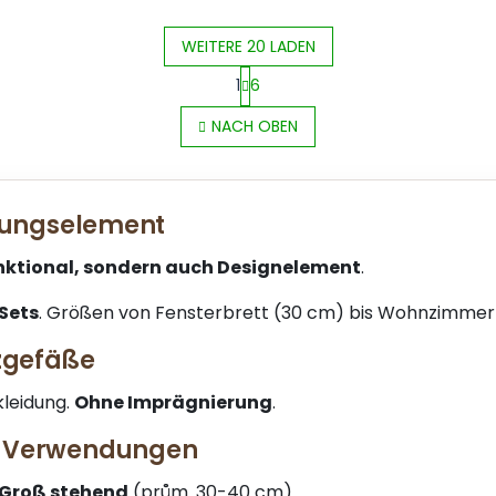
WEITERE 20 LADEN
1
6
S
P
t
NACH OBEN
a
e
g
u
i
e
n
r
i
htungselement
e
e
l
r
e
unktional, sondern auch Designelement
.
u
m
n
e
Sets
. Größen von Fensterbrett (30 cm) bis Wohnzimmer
g
n
t
nzgefäße
e
d
kleidung.
Ohne Imprägnierung
.
e
r
m-Verwendungen
L
i
Groß stehend
(prům. 30-40 cm).
s