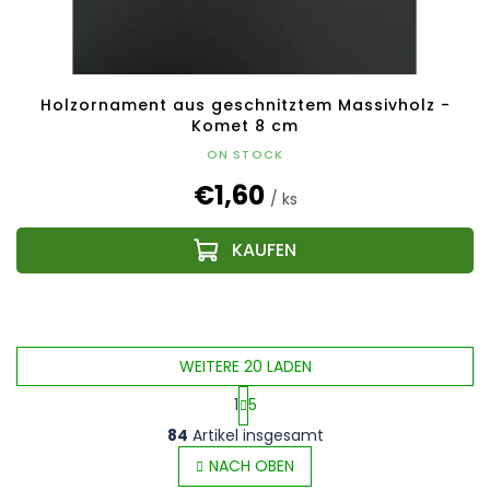
Holzornament aus geschnitztem Massivholz -
Komet 8 cm
ON STOCK
€1,60
/ ks
WEITERE 20 LADEN
1
5
S
P
84
Artikel insgesamt
t
a
e
NACH OBEN
g
u