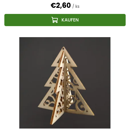
€2,60
/ ks