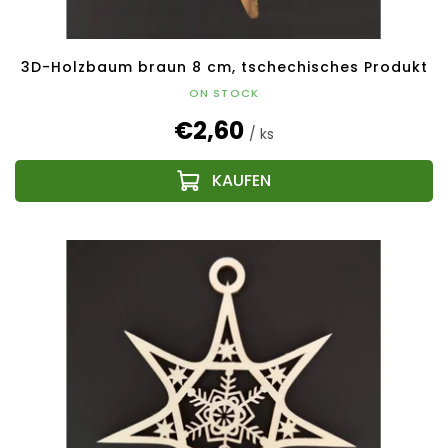
k
t
e
3D-Holzbaum braun 8 cm, tschechisches Produkt
ON STOCK
€2,60
/ ks