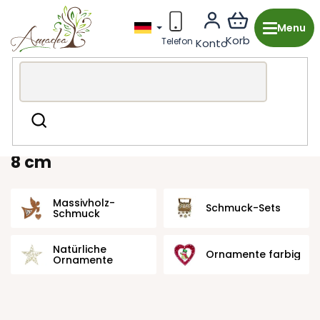
Zum
Inhalt
springen
Holzproduktion aus Tschechien
Weihnachten
Suchen
Hölzerne Ornamente
8 cm
8 cm
Massivholz-
Schmuck-Sets
Schmuck
Natürliche
Ornamente farbig
Ornamente
P