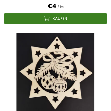
€4
/ ks