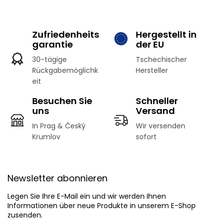
i
e
n
r
i
e
e
Zufriedenheits
Hergestellt in
l
r
garantie
der EU
e
u
m
n
30-tägige
Tschechischer
e
g
Rückgabemöglichk
Hersteller
n
eit
t
e
Besuchen Sie
Schneller
d
uns
Versand
e
r
In Prag & Český
Wir versenden
L
Krumlov
sofort
i
s
t
F
e
u
Newsletter abonnieren
ß
z
Legen Sie Ihre E-Mail ein und wir werden Ihnen
e
Informationen über neue Produkte in unserem E-Shop
i
zusenden.