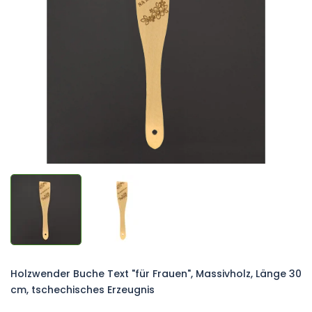
von
5
Sternen.
Holzwender Buche Text "für Frauen", Massivholz, Länge 30
cm, tschechisches Erzeugnis