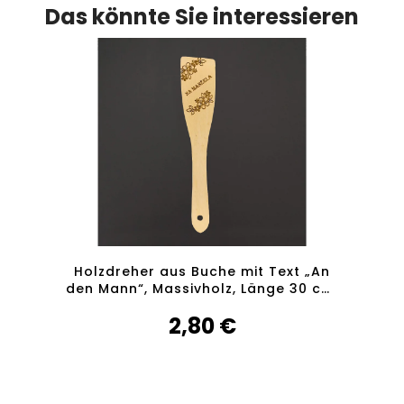
Das könnte Sie interessieren
 34 cm
Holzdreher aus Buche mit Text „An
Holzw
den Mann“, Massivholz, Länge 30 cm,
„Chef
tschechisches Produkt
2,80 €