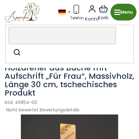
Zum
Inhalt
springen
Holzproduktion aus Tschechien
Küche & Essbereich
Suchen
Küchenutensilien
Holzdreher aus Buche mit
Aufschrift „Für Frau“, Massivholz,
Länge 30 cm, tschechisches
Produkt
46854-00
Die
Nicht bewertet
Bewertungsdetails
durchschnittliche
Produktbewertung
ist
0,0