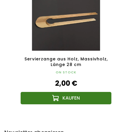
vholz,
Servierzange aus Holz, Massivholz,
Holzw
Länge 28 cm
ON STOCK
2,00 €
F
u