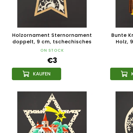
Holzornament Sternornament
Bunte K
doppelt, 9 cm, tschechisches
Holz, 
Produkt
ON STOCK
€3