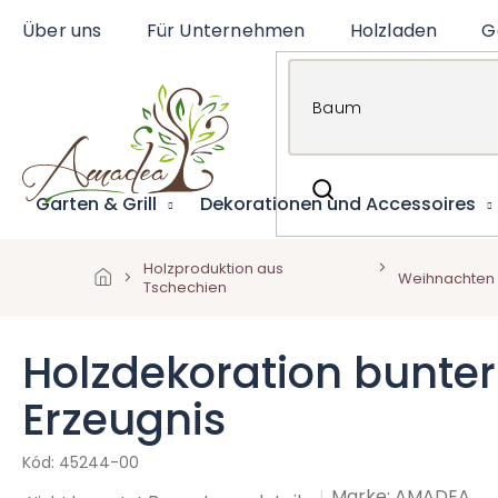
Zum
Über uns
Für Unternehmen
Holzladen
G
Inhalt
springen
Garten & Grill
Dekorationen und Accessoires
Holzproduktion aus
Weihnachten
Tschechien
Holzdekoration bunter
Erzeugnis
45244-00
Marke:
AMADEA