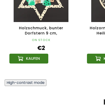
Holzschmuck, bunter
Holzor
Dorfstern 9 cm,
Heil
tschechisches Produkt
tsch
ON STOCK
€2
High-contrast mode