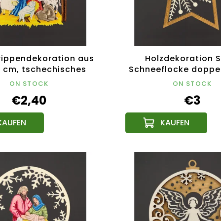
rippendekoration aus
Holzdekoration S
9 cm, tschechisches
Schneeflocke doppel
Produkt
tschechisches Pr
ON STOCK
ON STOCK
€2,40
€3