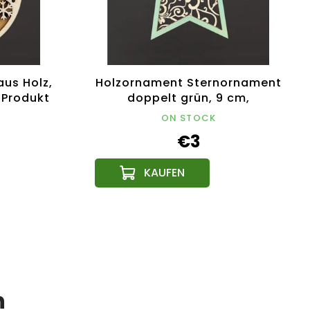
us Holz,
Holzornament Sternornament
 Produkt
doppelt grün, 9 cm,
tschechisches Produkt
ON STOCK
€3
n