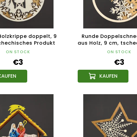
olzkrippe doppelt, 9
Runde Doppelschne
chechisches Produkt
aus Holz, 9 cm, tsch
Produkt
ON STOCK
ON STOCK
€3
€3