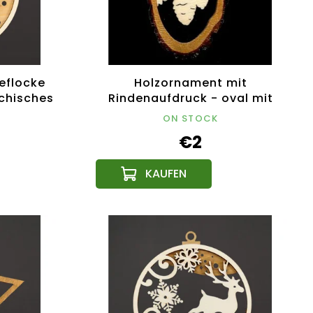
eflocke
Holzornament mit
echisches
Rindenaufdruck - oval mit
Zapfen 6 cm
ON STOCK
€2