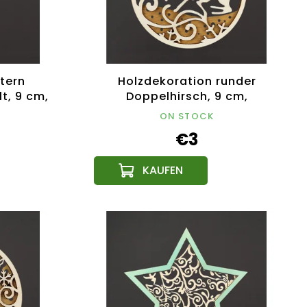
tern
Holzdekoration runder
t, 9 cm,
Doppelhirsch, 9 cm,
odukt
tschechisches Produkt
ON STOCK
€3