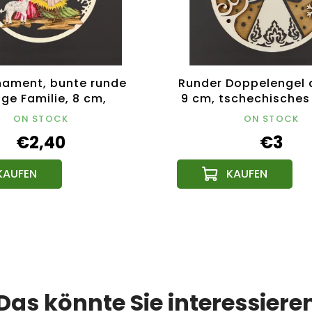
nament, bunte runde
Runder Doppelengel a
ige Familie, 8 cm,
9 cm, tschechisches
echisches Produkt
ON STOCK
ON STOCK
€2,40
€3
Das könnte Sie interessiere