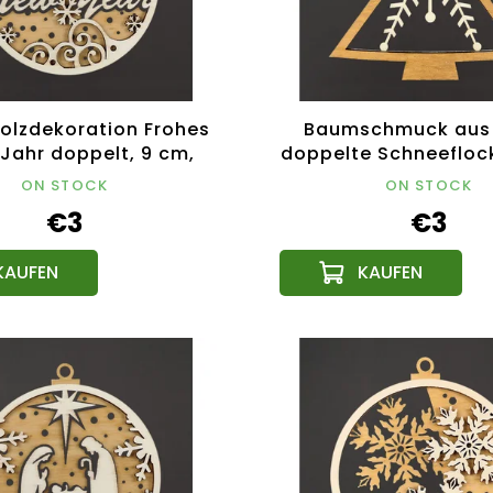
olzdekoration Frohes
Baumschmuck aus 
Jahr doppelt, 9 cm,
doppelte Schneeflock
echisches Produkt
tschechisches Pr
ON STOCK
ON STOCK
€3
€3