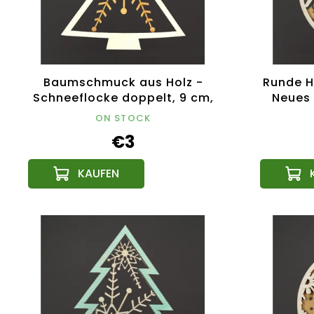
Baumschmuck aus Holz -
Runde H
Schneeflocke doppelt, 9 cm,
Neues 
tschechisches Produkt
tsch
ON STOCK
€3