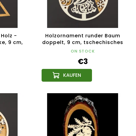
Holz -
Holzornament runder Baum
e, 9 cm,
doppelt, 9 cm, tschechisches
odukt
Produkt
ON STOCK
€3