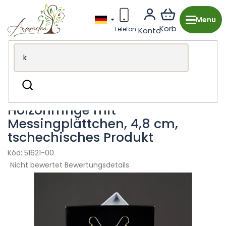
Zum
Inhalt
springen
Holzproduktion aus Tschechien
Mode-Accessoires
Suchen
Ohrring
Holzohrringe mit
Messingplättchen, 4,8 cm,
tschechisches Produkt
51621-00
Die
Nicht bewertet
Bewertungsdetails
durchschnittliche
Produktbewertung
ist
0,0
von
5