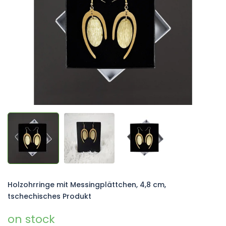
Sternen.
Holzohrringe mit Messingplättchen, 4,8 cm,
tschechisches Produkt
on stock