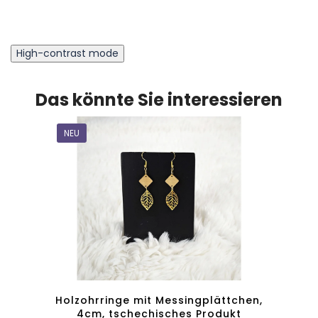
High-contrast mode
Das könnte Sie interessieren
NEU
NEU
chen,
Holzohrringe mit Messingplättchen,
Holz
ukt
4cm, tschechisches Produkt
3,