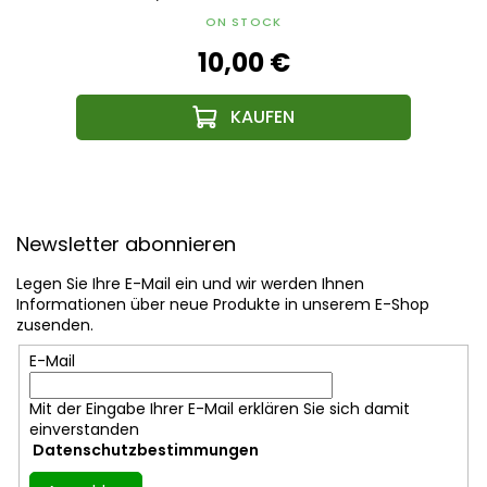
ON STOCK
10,00 €
F
u
Newsletter abonnieren
ß
z
Legen Sie Ihre E-Mail ein und wir werden Ihnen
e
Informationen über neue Produkte in unserem E-Shop
i
zusenden.
l
E-Mail
e
Mit der Eingabe Ihrer E-Mail erklären Sie sich damit
einverstanden
Datenschutzbestimmungen