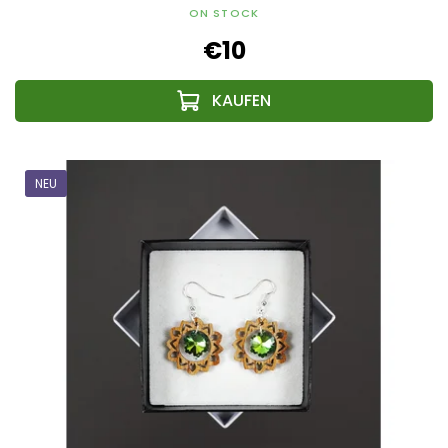
ON STOCK
€10
NEU