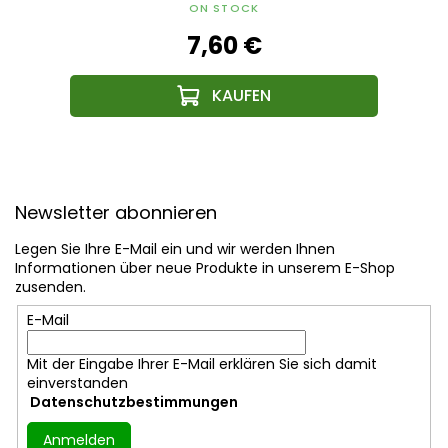
ON STOCK
7,60 €
F
u
Newsletter abonnieren
ß
z
Legen Sie Ihre E-Mail ein und wir werden Ihnen
e
Informationen über neue Produkte in unserem E-Shop
i
zusenden.
l
E-Mail
e
Mit der Eingabe Ihrer E-Mail erklären Sie sich damit
einverstanden
Datenschutzbestimmungen
Anmelden