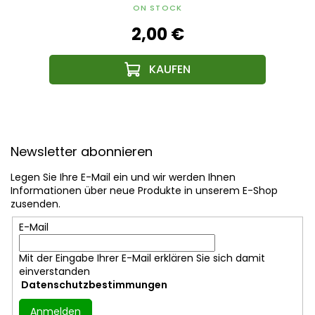
ON STOCK
2,00 €
F
u
Newsletter abonnieren
ß
z
Legen Sie Ihre E-Mail ein und wir werden Ihnen
e
Informationen über neue Produkte in unserem E-Shop
i
zusenden.
l
E-Mail
e
Mit der Eingabe Ihrer E-Mail erklären Sie sich damit
einverstanden
Datenschutzbestimmungen
Anmelden