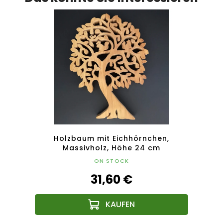
5 cm
Holzbaum mit Eichhörnchen,
Holz
Massivholz, Höhe 24 cm
ON STOCK
31,60 €