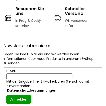
Besuchen Sie
Schneller
uns
Versand
In Prag & Český
Wir versenden
Krumlov
sofort
F
u
Newsletter abonnieren
ß
z
Legen Sie Ihre E-Mail ein und wir werden Ihnen
e
Informationen über neue Produkte in unserem E-Shop
i
zusenden.
l
E-Mail
e
Mit der Eingabe Ihrer E-Mail erklären Sie sich damit
einverstanden
Datenschutzbestimmungen
Anmelden