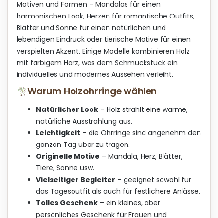
d
Motiven und Formen – Mandalas für einen
e
harmonischen Look, Herzen für romantische Outfits,
r
Blätter und Sonne für einen natürlichen und
L
i
lebendigen Eindruck oder tierische Motive für einen
s
verspielten Akzent. Einige Modelle kombinieren Holz
t
mit farbigem Harz, was dem Schmuckstück ein
e
individuelles und modernes Aussehen verleiht.
Warum Holzohrringe wählen
Natürlicher Look
– Holz strahlt eine warme,
natürliche Ausstrahlung aus.
Leichtigkeit
– die Ohrringe sind angenehm den
ganzen Tag über zu tragen.
Originelle Motive
– Mandala, Herz, Blätter,
Tiere, Sonne usw.
Vielseitiger Begleiter
– geeignet sowohl für
das Tagesoutfit als auch für festlichere Anlässe.
Tolles Geschenk
– ein kleines, aber
persönliches Geschenk für Frauen und