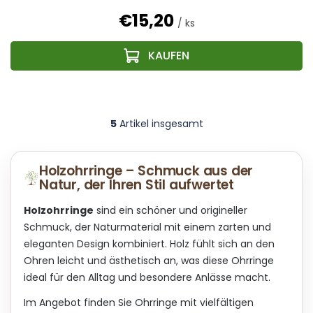
€15,20
/ ks
5
Artikel insgesamt
S
t
e
u
Holzohrringe – Schmuck aus der
e
Natur, der Ihren Stil aufwertet
r
e
Holzohrringe
sind ein schöner und origineller
l
Schmuck, der Naturmaterial mit einem zarten und
e
eleganten Design kombiniert. Holz fühlt sich an den
m
Ohren leicht und ästhetisch an, was diese Ohrringe
e
n
ideal für den Alltag und besondere Anlässe macht.
t
e
Im Angebot finden Sie Ohrringe mit vielfältigen