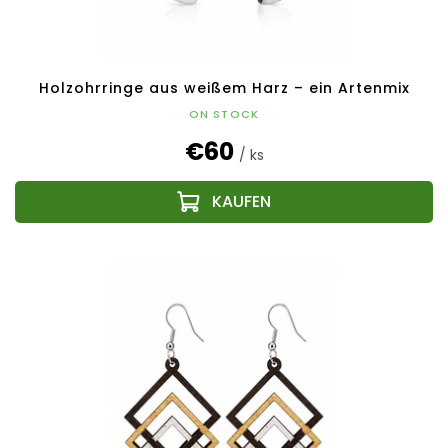
u
k
t
e
Holzohrringe aus weißem Harz – ein Artenmix
ON STOCK
€60
/ ks