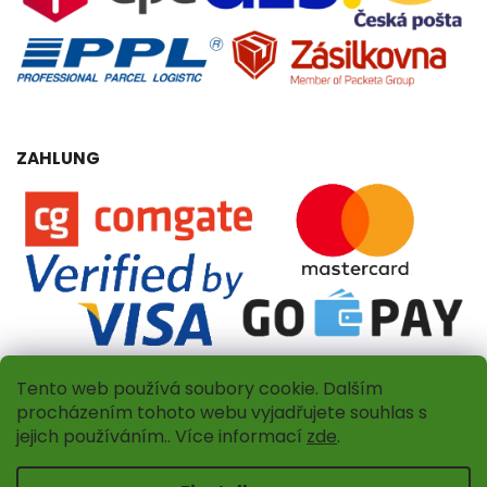
ZAHLUNG
Tento web používá soubory cookie. Dalším
procházením tohoto webu vyjadřujete souhlas s
jejich používáním.. Více informací
zde
.
Copyright 2026
Dřevěný obchůdek
. Alle Rechte
vorbehalten.