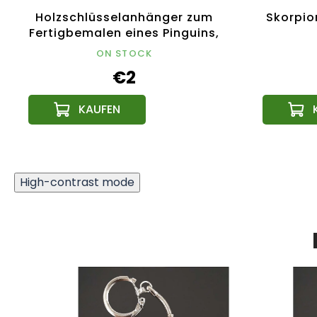
Holzschlüsselanhänger zum
Skorpio
Fertigbemalen eines Pinguins,
4 cm
ON STOCK
€2
High-contrast mode