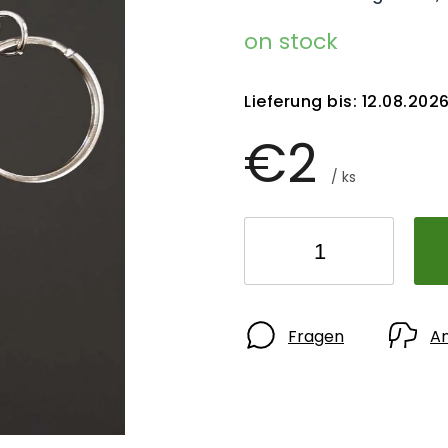
on stock
Lieferung bis:
12.08.202
€2
/ ks
Fragen
A