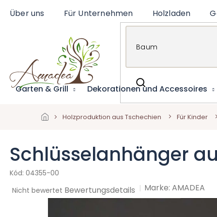
Zum
Über uns
Für Unternehmen
Holzladen
G
Inhalt
springen
Garten & Grill
Dekorationen und Accessoires
Holzproduktion aus Tschechien
Für Kinder
Schlüsselanhänger au
04355-00
Marke:
AMADEA
Die
Bewertungsdetails
Nicht bewertet
durchschnittliche
Produktbewertung