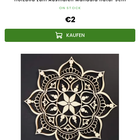
ON STOCK
€2