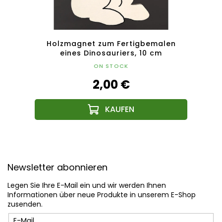
von
Holzmagnet zum Fertigbemalen
Ho
eines Dinosauriers, 10 cm
ON STOCK
2,00 €
F
u
Newsletter abonnieren
ß
z
Legen Sie Ihre E-Mail ein und wir werden Ihnen
e
Informationen über neue Produkte in unserem E-Shop
i
zusenden.
l
E-Mail