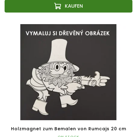
Holzmagnet zum Bemalen von Rumcajs 20 cm
ON STOCK