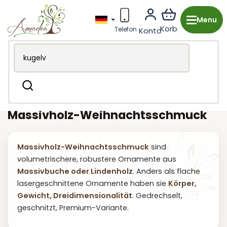
Zum
Inhalt
springen
Holzproduktion aus Tschechien
Weihnachten
Suchen
Hölzerne Ornamente
Massivholz-Schmuck
Massivholz-Weihnachtsschmuck
Massivholz-Weihnachtsschmuck
sind
volumetrischere, robustere Ornamente aus
Massivbuche oder Lindenholz
. Anders als flache
lasergeschnittene Ornamente haben sie
Körper,
Gewicht, Dreidimensionalität
. Gedrechselt,
geschnitzt, Premium-Variante.