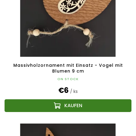
Massivholzornament mit Einsatz - Vogel mit
Blumen 9 cm
ON STOCK
€6
/ ks