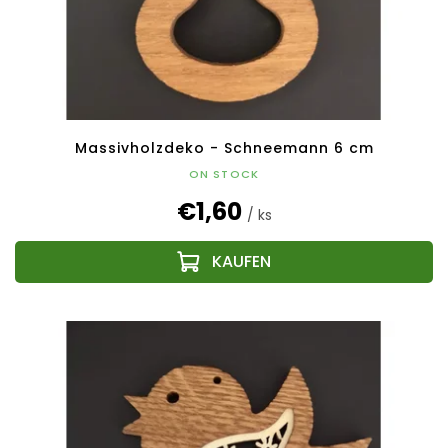
Massivholzdeko - Schneemann 6 cm
ON STOCK
€1,60
/ ks