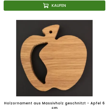
Holzornament aus Massivholz geschnitzt - Apfel 6
cm