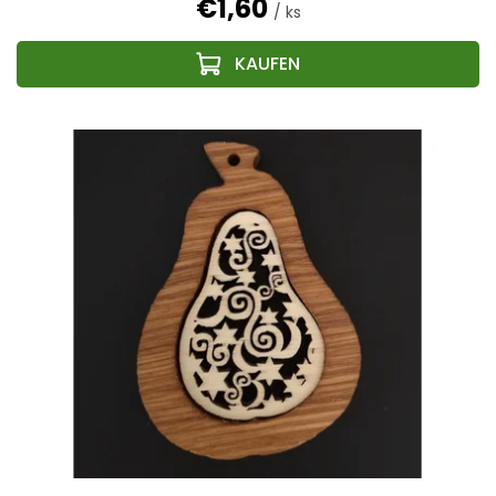
€1,60
/ ks