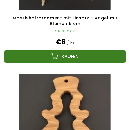
Massivholzornament mit Einsatz - Vogel mit
Blumen 9 cm
ON STOCK
€6
/ ks