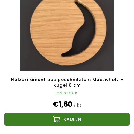
Holzornament aus geschnitztem Massivholz -
Kugel 6 cm
ON STOCK
€1,60
/ ks