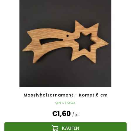
Massivholzornament - Komet 6 cm
ON STOCK
€1,60
/ ks