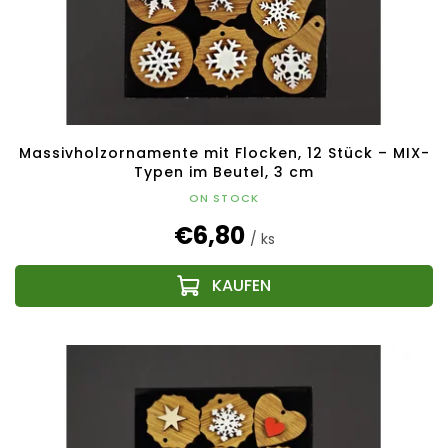
Massivholzornamente mit Flocken, 12 Stück – MIX-
Typen im Beutel, 3 cm
ON STOCK
€6,80
/ ks