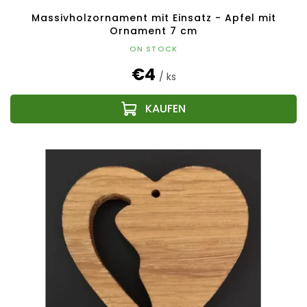
Massivholzornament mit Einsatz - Apfel mit
Ornament 7 cm
ON STOCK
€4
/ ks