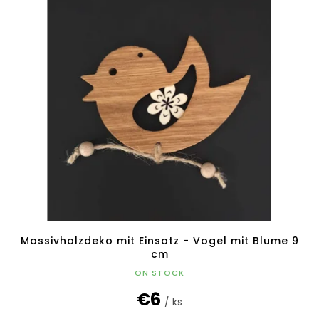
Massivholzdeko mit Einsatz - Vogel mit Blume 9
cm
ON STOCK
€6
/ ks