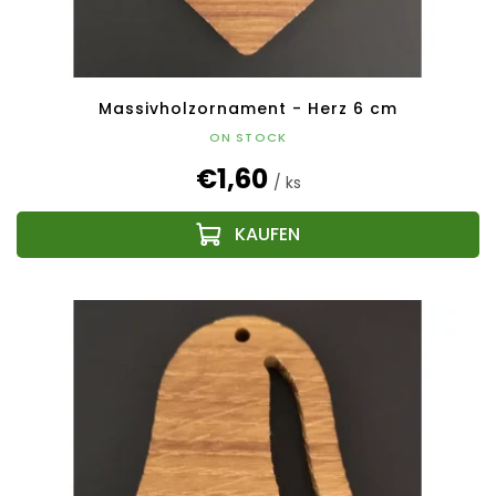
Massivholzornament - Herz 6 cm
ON STOCK
€1,60
/ ks