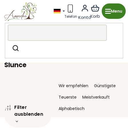
Zum
Inhalt
springen
Holzproduktion aus Tschechien
Mode-Accessoires
Suchen
Schmuck
Slunce
Slunce
P
Wir empfehlen
Günstigste
r
o
Teuerste
Meistverkauft
d
Filter
u
Alphabetisch
k
ausblenden
t
s