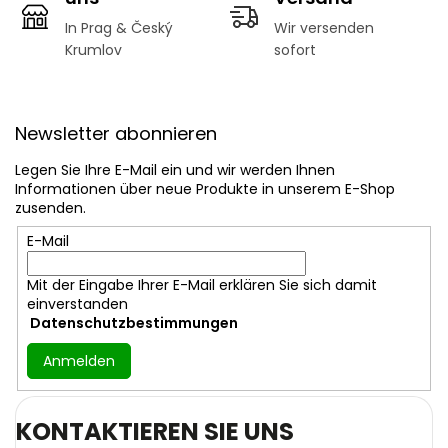
e
In Prag & Český
Wir versenden
d
Krumlov
sofort
e
r
L
F
i
u
s
Newsletter abonnieren
ß
t
z
e
Legen Sie Ihre E-Mail ein und wir werden Ihnen
e
Informationen über neue Produkte in unserem E-Shop
i
zusenden.
l
E-Mail
e
Mit der Eingabe Ihrer E-Mail erklären Sie sich damit
einverstanden
Datenschutzbestimmungen
Anmelden
KONTAKTIEREN SIE UNS