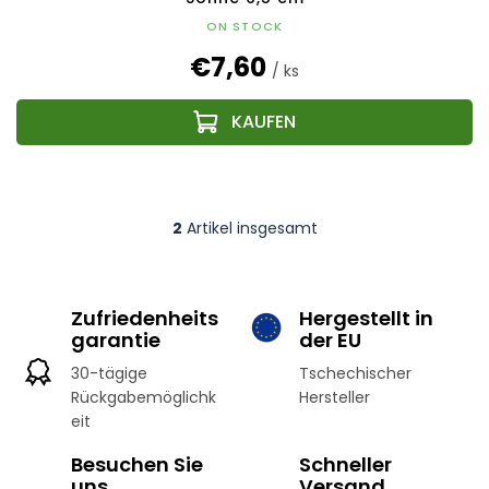
ON STOCK
€7,60
/ ks
2
Artikel insgesamt
S
t
e
u
Zufriedenheits
Hergestellt in
e
garantie
der EU
r
e
30-tägige
Tschechischer
l
Rückgabemöglichk
Hersteller
e
eit
m
e
Besuchen Sie
Schneller
n
uns
t
Versand