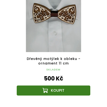
ikmé
Dřevěný motýlek k obleku -
Dřevě
ornament 11 cm
SKLADEM
500 Kč