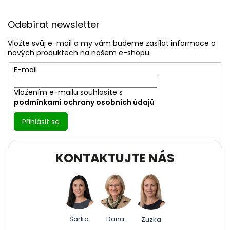
Z
á
Odebírat newsletter
p
a
Vložte svůj e-mail a my vám budeme zasílat informace o
t
nových produktech na našem e-shopu.
í
E-mail
Vložením e-mailu souhlasíte s
podmínkami ochrany osobních údajů
Přihlásit se
KONTAKTUJTE NÁS
Šárka
Dana
Zuzka