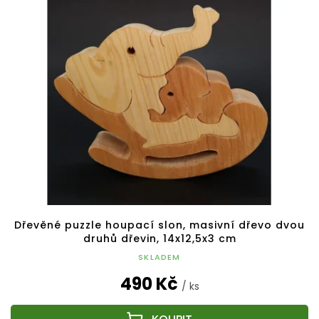
p
o
i
d
s
u
p
k
r
t
o
ů
d
u
k
t
ů
Dřevěné puzzle houpací slon, masivní dřevo dvou
druhů dřevin, 14x12,5x3 cm
SKLADEM
490 Kč
/ ks