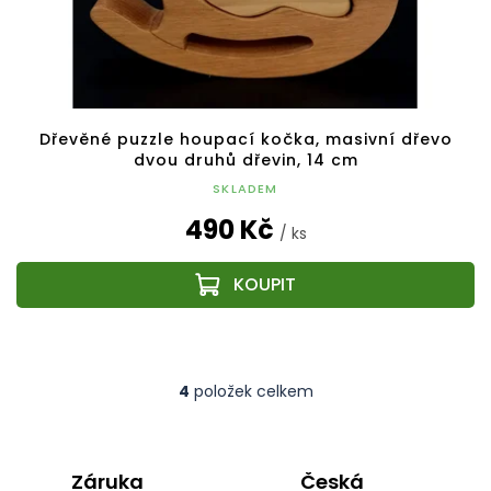
Dřevěné puzzle houpací kočka, masivní dřevo
dvou druhů dřevin, 14 cm
SKLADEM
490 Kč
/ ks
4
položek celkem
O
v
l
á
Záruka
Česká
d