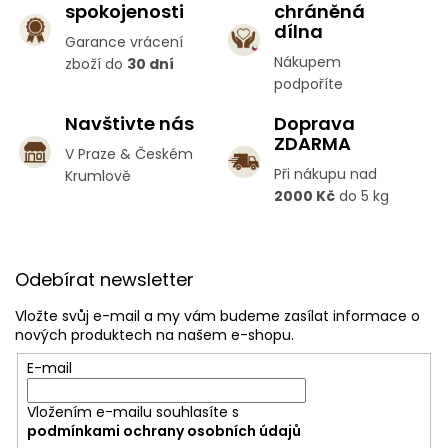
spokojenosti
chráněná
a
c
dílna
Garance vrácení
í
Nákupem
zboží do
30 dní
p
podpoříte
r
v
Navštivte nás
Doprava
k
ZDARMA
y
V Praze & Českém
v
Při nákupu nad
Krumlově
ý
2000 Kč
do 5 kg
p
i
s
Z
u
á
Odebírat newsletter
p
a
Vložte svůj e-mail a my vám budeme zasílat informace o
t
nových produktech na našem e-shopu.
í
E-mail
Vložením e-mailu souhlasíte s
podmínkami ochrany osobních údajů