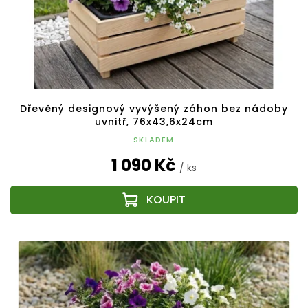
Dřevěný designový vyvýšený záhon bez nádoby
uvnitř, 76x43,6x24cm
SKLADEM
1 090 Kč
/ ks