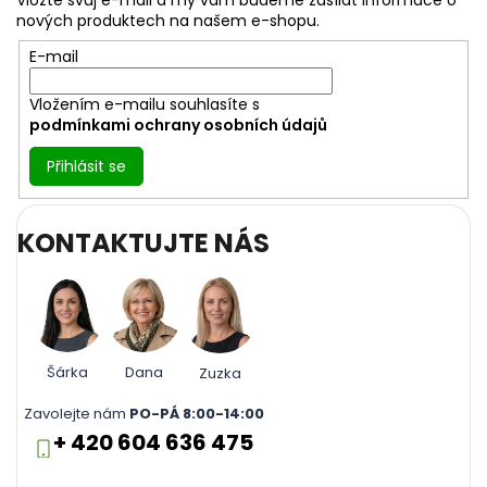
Vložte svůj e-mail a my vám budeme zasílat informace o
t
nových produktech na našem e-shopu.
í
E-mail
Vložením e-mailu souhlasíte s
podmínkami ochrany osobních údajů
Přihlásit se
KONTAKTUJTE NÁS
Šárka
Dana
Zuzka
Zavolejte nám
PO-PÁ 8:00-14:00
+ 420 604 636 475