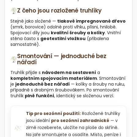
u
Z čeho jsou rozložené truhlíky
Stejně jako složené —
tlakově impregnované dřevo
(smrk, borovice) odolné proti vlhku, plísni, hnilobě.
Spojovací díly jsou
kvalitní šrouby a kolíky
. Vnitřní
stěna často s
geotextilní vložkou
(přibalena
samostatně).
Smontování — jednoduché bez
nářadí
Truhlík přijde s
návodem na sestavení
a
kompletním spojovacím materiálem
. Smontování
je
jednoduché bez nářadí
— kolíky a šrouby na ruku,
případně s drobným šroubovákem. Po smontování
truhlík
plně funkční
, identický se složenou verzí.
Tip pro sezónní použití:
Rozložené truhlíky
jsou ideální
pro sezónní zahradnické
— v
zimě rozeberete, uložíte na ploše do skříně.
Na jaře smontujete a osadíte. Místo, peníze i