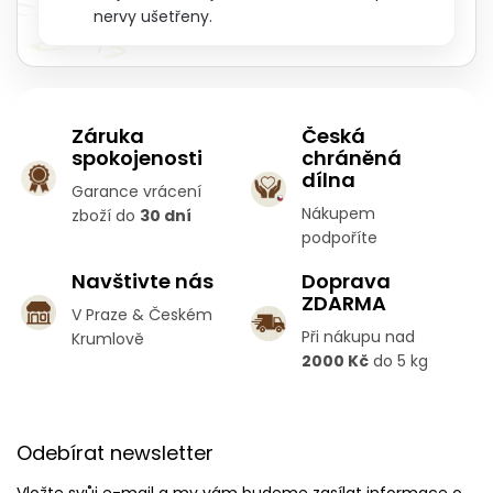
nervy ušetřeny.
Záruka
Česká
spokojenosti
chráněná
dílna
Garance vrácení
Nákupem
zboží do
30 dní
podpoříte
Navštivte nás
Doprava
ZDARMA
V Praze & Českém
Při nákupu nad
Krumlově
2000 Kč
do 5 kg
Z
á
Odebírat newsletter
p
a