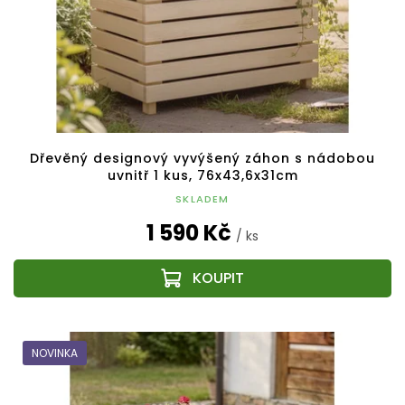
Dřevěný designový vyvýšený záhon s nádobou
uvnitř 1 kus, 76x43,6x31cm
SKLADEM
1 590 Kč
/ ks
NOVINKA