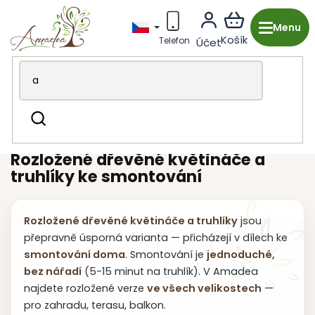
Přejít
na
obsah
Dřevěná výroba z Česka
Zahrada & grilování
Hledat
Květináče a truhlíky
Květináče rozložené
Rozložené dřevěné květináče a
truhlíky ke smontování
Rozložené dřevěné květináče a truhlíky
jsou
přepravně úsporná varianta — přicházejí v dílech ke
smontování doma
. Smontování je
jednoduché,
bez nářadí
(5-15 minut na truhlík). V Amadea
najdete rozložené verze
ve všech velikostech
—
pro zahradu, terasu, balkon.