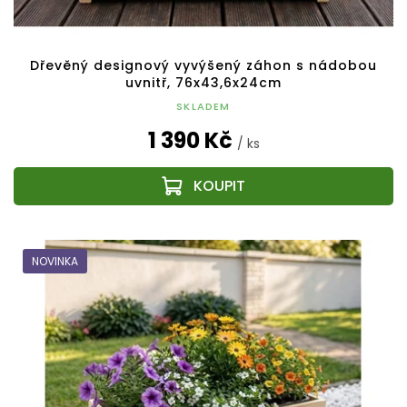
Dřevěný designový vyvýšený záhon s nádobou
uvnitř, 76x43,6x24cm
SKLADEM
1 390 Kč
/ ks
NOVINKA