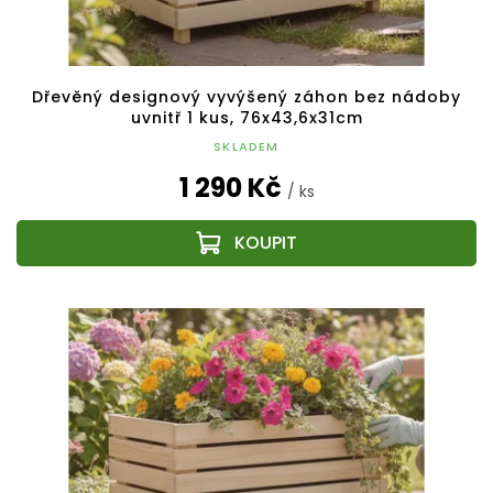
ů
Dřevěný designový vyvýšený záhon bez nádoby
uvnitř 1 kus, 76x43,6x31cm
SKLADEM
1 290 Kč
/ ks