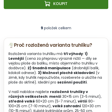
9
položek celkem
O
v
l
á
Proč rozložená varianta truhlíku?
d
a
Rozložená varianta truhlíku má
tři výhody
:
1)
c
Levnější
(cena za přepravu výrazně nižší — díly se
í
vejdou ploše do balíku, místo objemného truhlíku v
p
dodávce).
2) Snadná manipulace
(drobnější balík,
r
kdokoli odnese).
3) Možnost ploché skladování
(v
v
zimě, kdy truhlík nepoužíváte, rozeberete a uložíte na
k
ploše do skříně). Ideální pro
sezónní použití
.
y
v
V naší nabídce najdete
rozložené truhlíky v
ý
různých velikostech
:
menší
30×15 cm (3-5 minut),
p
středně velké
60×20 cm (5-7 minut),
větší
80-
i
100×25 cm (7-10 minut),
velké zahradní
120×30 cm
s
(10-15 minut). Kulaté květináče prům. 25-50 cm.