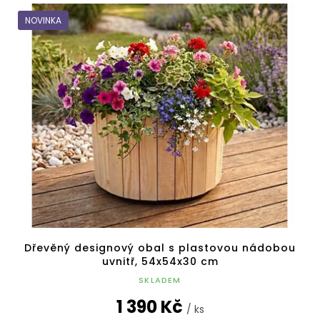
NOVINKA
Dřevěný designový obal s plastovou nádobou
uvnitř, 54x54x30 cm
SKLADEM
1 390 Kč
/ ks