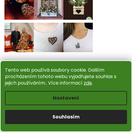
Sledovat na Instagramu
Tento web používá soubory cookie. Dalším
procházením tohoto webu vyjadřujete souhlas s
INFORMACE PRO VÁS
jejich používáním.. Více informací
zde
.
O nás
Nastavení
Dřevěné obchůdky
Kontakty
Jak nakupovat
Souhlasím
Chráněná dílna AMADEA
Dárkové poukazy