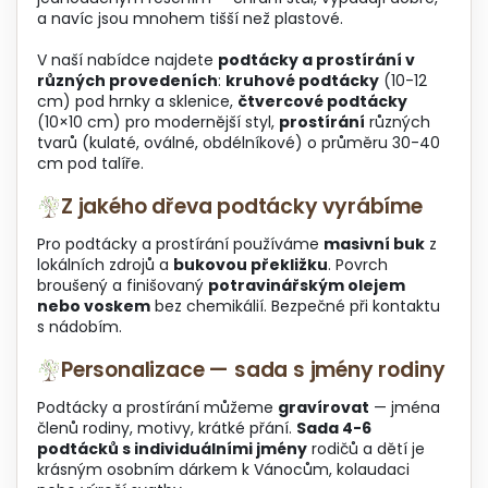
y
a navíc jsou mnohem tišší než plastové.
v
ý
V naší nabídce najdete
podtácky a prostírání v
p
různých provedeních
:
kruhové podtácky
(10-12
i
cm) pod hrnky a sklenice,
čtvercové podtácky
s
(10×10 cm) pro modernější styl,
prostírání
různých
u
tvarů (kulaté, oválné, obdélníkové) o průměru 30-40
cm pod talíře.
Z jakého dřeva podtácky vyrábíme
Pro podtácky a prostírání používáme
masivní buk
z
lokálních zdrojů a
bukovou překližku
. Povrch
broušený a finišovaný
potravinářským olejem
nebo voskem
bez chemikálií. Bezpečné při kontaktu
s nádobím.
Personalizace — sada s jmény rodiny
Podtácky a prostírání můžeme
gravírovat
— jména
členů rodiny, motivy, krátké přání.
Sada 4-6
podtácků s individuálními jmény
rodičů a dětí je
krásným osobním dárkem k Vánocům, kolaudaci