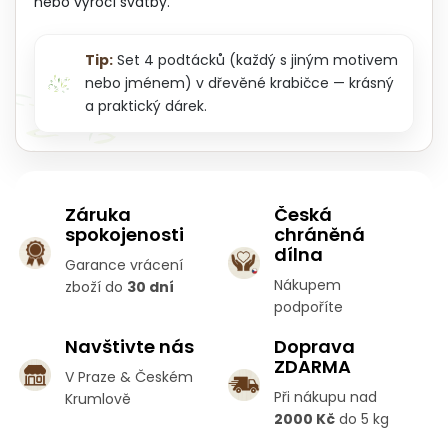
nebo výročí svatby.
Tip:
Set 4 podtácků (každý s jiným motivem
nebo jménem) v dřevěné krabičce — krásný
a praktický dárek.
Záruka
Česká
spokojenosti
chráněná
dílna
Garance vrácení
Nákupem
zboží do
30 dní
podpoříte
Navštivte nás
Doprava
ZDARMA
V Praze & Českém
Při nákupu nad
Krumlově
2000 Kč
do 5 kg