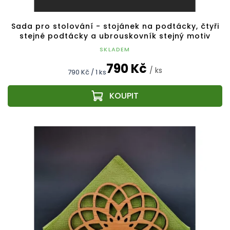
Sada pro stolování - stojánek na podtácky, čtyři
stejné podtácky a ubrouskovník stejný motiv
SKLADEM
790 Kč
/ ks
Měrná
790 Kč / 1 ks
cena: