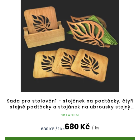
Sada pro stolování - stojánek na podtácky, čtyři
stejné podtácky a stojánek na ubrousky stejný
motiv
SKLADEM
680 Kč
/ ks
Měrná
680 Kč / 1 ks
cena: