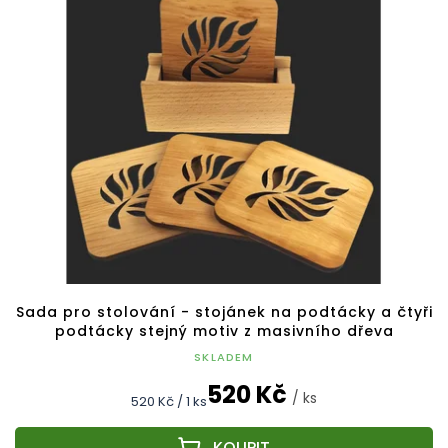
Sada pro stolování - stojánek na podtácky a čtyři
podtácky stejný motiv z masivního dřeva
SKLADEM
520 Kč
/ ks
Měrná
520 Kč / 1 ks
cena: