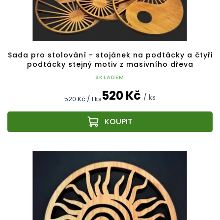
Sada pro stolování - stojánek na podtácky a čtyři
podtácky stejný motiv z masivního dřeva
SKLADEM
520 Kč
/ ks
Měrná
520 Kč / 1 ks
cena: