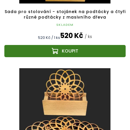
Sada pro stolování - stojánek na podtácky a čtyři
různé podtácky z masivního dřeva
SKLADEM
520 Kč
/ ks
Měrná
520 Kč / 1 ks
cena: