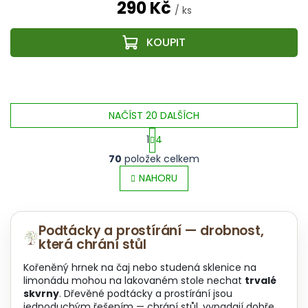
290 Kč
/ ks
NAČÍST 20 DALŠÍCH
1
4
O
S
70
položek celkem
v
t
l
NAHORU
r
á
á
d
n
a
k
Podtácky a prostírání — drobnost,
c
o
která chrání stůl
í
v
p
á
Kořeněný hrnek na čaj nebo studená sklenice na
r
n
limonádu mohou na lakovaném stole nechat
trvalé
v
í
skvrny
. Dřevěné podtácky a prostírání jsou
k
jednoduchým řešením — chrání stůl, vypadají dobře,