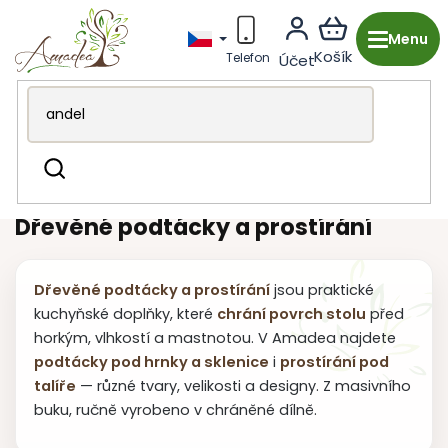
Přejít
na
obsah
Dřevěná výroba z Česka
Kuchyně & stolování
Hledat
Podtácky a prostírání
Dřevěné podtácky a prostírání
Dřevěné podtácky a prostírání
jsou praktické
kuchyňské doplňky, které
chrání povrch stolu
před
horkým, vlhkostí a mastnotou. V Amadea najdete
podtácky pod hrnky a sklenice
i
prostírání pod
talíře
— různé tvary, velikosti a designy. Z masivního
buku, ručně vyrobeno v chráněné dílně.