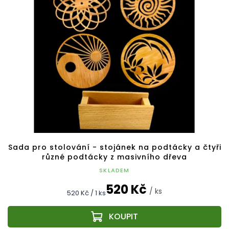
Sada pro stolování - stojánek na podtácky a čtyři
různé podtácky z masivního dřeva
SKLADEM
520 Kč
/ ks
Měrná
520 Kč / 1 ks
cena: