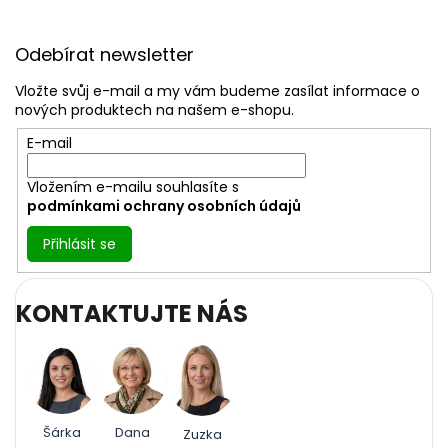
Z
á
Odebírat newsletter
p
a
Vložte svůj e-mail a my vám budeme zasílat informace o
t
nových produktech na našem e-shopu.
í
E-mail
Vložením e-mailu souhlasíte s
podmínkami ochrany osobních údajů
Přihlásit se
KONTAKTUJTE NÁS
Šárka
Dana
Zuzka