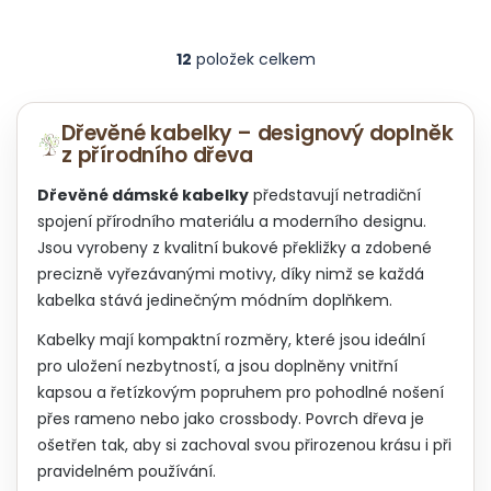
12
položek celkem
O
v
l
á
Dřevěné kabelky – designový doplněk
d
z přírodního dřeva
a
c
Dřevěné dámské kabelky
představují netradiční
í
spojení přírodního materiálu a moderního designu.
p
Jsou vyrobeny z kvalitní bukové překližky a zdobené
r
precizně vyřezávanými motivy, díky nimž se každá
v
k
kabelka stává jedinečným módním doplňkem.
y
v
Kabelky mají kompaktní rozměry, které jsou ideální
ý
pro uložení nezbytností, a jsou doplněny vnitřní
p
kapsou a řetízkovým popruhem pro pohodlné nošení
i
přes rameno nebo jako crossbody. Povrch dřeva je
s
u
ošetřen tak, aby si zachoval svou přirozenou krásu i při
pravidelném používání.