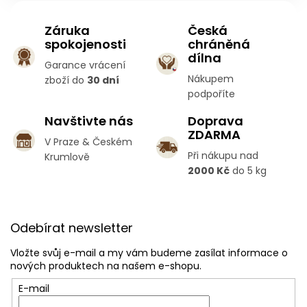
Záruka
Česká
spokojenosti
chráněná
dílna
Garance vrácení
Nákupem
zboží do
30 dní
podpoříte
Navštivte nás
Doprava
ZDARMA
V Praze & Českém
Při nákupu nad
Krumlově
2000 Kč
do 5 kg
Z
á
Odebírat newsletter
p
a
Vložte svůj e-mail a my vám budeme zasílat informace o
t
nových produktech na našem e-shopu.
í
E-mail