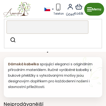
Přejít
na
obsah
Dřevěná výroba z Česka
Módní doplňky
Kabelky
Hledat
Dřevěné kabelky
Dámská kabelka
spojující eleganci s originálním
přírodním materiálem. Ručně vyráběné kabelky z
bukové překližky s vyřezávanými motivy jsou
designovým doplňkem pro každodenní nošení i
slavnostní příležitosti.
Nejprodávanější