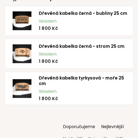
Dřevěná kabelka černá - bubliny 25 cm
Skladem
1 800 Kč
Dřevěná kabelka černá - strom 25 cm
Skladem
1 800 Kč
Dřevěná kabelka tyrkysová - moře 25
cm
Skladem
1 800 Kč
Ř
Doporučujeme
Nejlevnější
a
z