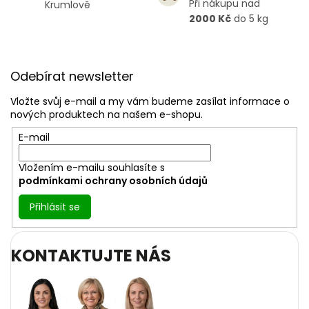
Při nákupu nad
Krumlově
ý
2000 Kč
do 5 kg
p
i
s
Z
u
á
Odebírat newsletter
p
a
Vložte svůj e-mail a my vám budeme zasílat informace o
t
nových produktech na našem e-shopu.
í
E-mail
Vložením e-mailu souhlasíte s
podmínkami ochrany osobních údajů
Přihlásit se
KONTAKTUJTE NÁS