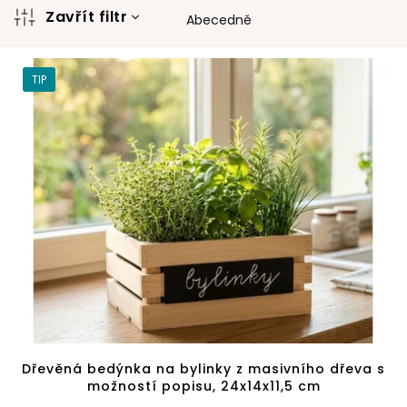
n
Zavřít filtr
Abecedně
í
V
p
ý
r
TIP
p
o
i
d
s
u
p
k
r
t
o
ů
d
u
k
t
ů
Dřevěná bedýnka na bylinky z masivního dřeva s
možností popisu, 24x14x11,5 cm