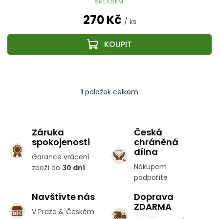
SKLADEM
270 Kč
/ ks
1
položek celkem
O
v
l
á
Záruka
Česká
d
spokojenosti
chráněná
a
c
dílna
Garance vrácení
í
Nákupem
zboží do
30 dní
p
podpoříte
r
v
Navštivte nás
Doprava
k
ZDARMA
y
V Praze & Českém
v