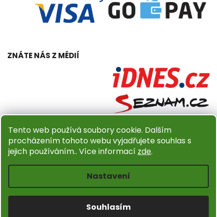
ZNÁTE NÁS Z MÉDIÍ
Tento web používá soubory cookie. Dalším
procházením tohoto webu vyjadřujete souhlas s
jejich používáním.. Více informací
zde
.
Copyright 2026
Dřevěný obchůdek Amadea.cz
. Všechna
práva vyhrazena.
Nastavení
Upravit nastavení cookies
Design
Shoptak.cz
| Platforma
Shoptet
Souhlasím