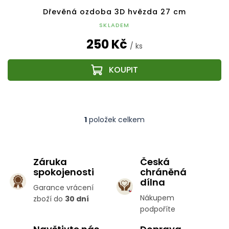
Dřevěná ozdoba 3D hvězda 27 cm
SKLADEM
250 Kč
/ ks
1
položek celkem
O
v
l
á
Záruka
Česká
d
spokojenosti
chráněná
a
c
dílna
Garance vrácení
í
Nákupem
zboží do
30 dní
p
podpoříte
r
v