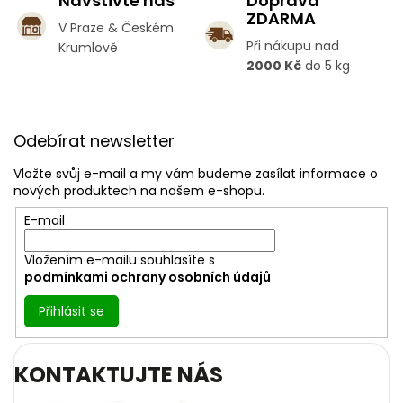
Navštivte nás
Doprava
k
ZDARMA
y
V Praze & Českém
v
Při nákupu nad
Krumlově
ý
2000 Kč
do 5 kg
p
i
s
Z
u
á
Odebírat newsletter
p
a
Vložte svůj e-mail a my vám budeme zasílat informace o
t
nových produktech na našem e-shopu.
í
E-mail
Vložením e-mailu souhlasíte s
podmínkami ochrany osobních údajů
Přihlásit se
KONTAKTUJTE NÁS