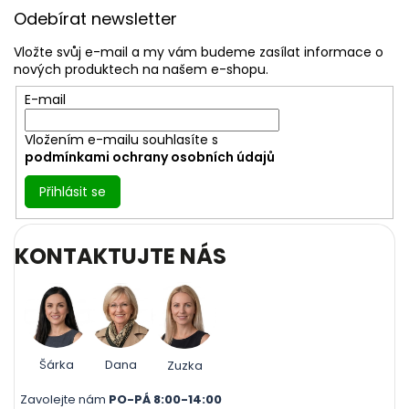
u
á
Odebírat newsletter
p
a
Vložte svůj e-mail a my vám budeme zasílat informace o
t
nových produktech na našem e-shopu.
í
E-mail
Vložením e-mailu souhlasíte s
podmínkami ochrany osobních údajů
Přihlásit se
KONTAKTUJTE NÁS
Šárka
Dana
Zuzka
Zavolejte nám
PO-PÁ 8:00-14:00