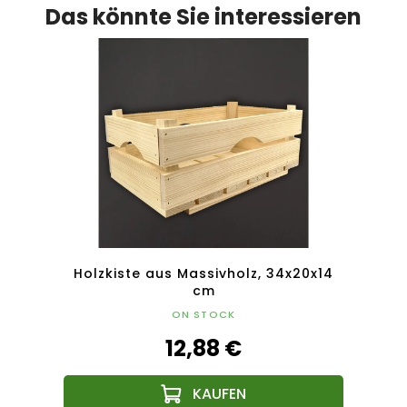
Das könnte Sie interessieren
14x15
Holzkiste aus Massivholz, 34x20x14
Holz
cm
ON STOCK
12,88 €