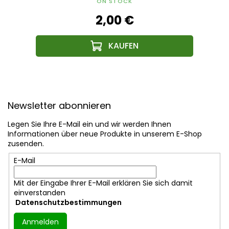
ON STOCK
2,00 €
F
u
Newsletter abonnieren
ß
z
Legen Sie Ihre E-Mail ein und wir werden Ihnen
e
Informationen über neue Produkte in unserem E-Shop
i
zusenden.
l
E-Mail
e
Mit der Eingabe Ihrer E-Mail erklären Sie sich damit
einverstanden
Datenschutzbestimmungen
Anmelden