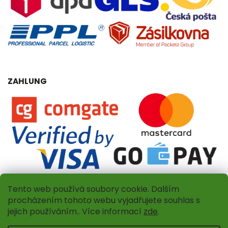
ZAHLUNG
Tento web používá soubory cookie. Dalším
procházením tohoto webu vyjadřujete souhlas s
jejich používáním.. Více informací
zde
.
Copyright 2026
Dřevěný obchůdek
. Alle Rechte