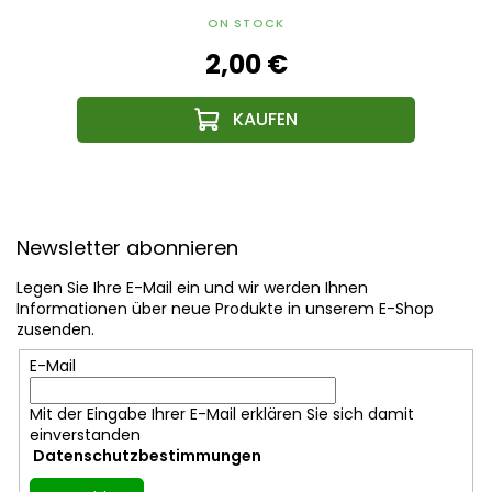
ON STOCK
2,00 €
F
u
Newsletter abonnieren
ß
z
Legen Sie Ihre E-Mail ein und wir werden Ihnen
e
Informationen über neue Produkte in unserem E-Shop
i
zusenden.
l
E-Mail
e
Mit der Eingabe Ihrer E-Mail erklären Sie sich damit
einverstanden
Datenschutzbestimmungen