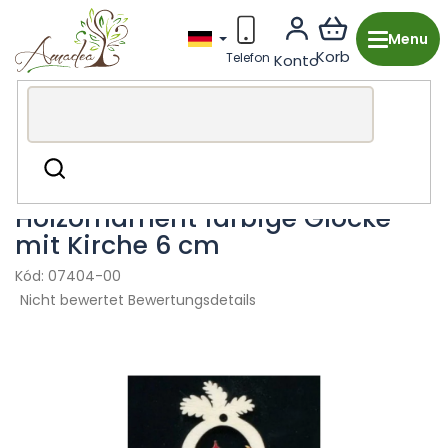
Zum
Inhalt
springen
Holzproduktion aus Tschechien
Weihnachten
Suchen
Hölzerne Ornamente
Holzornament farbige Glocke
mit Kirche 6 cm
07404-00
Die
Nicht bewertet
Bewertungsdetails
durchschnittliche
Produktbewertung
ist
0,0
von
5
Sternen.