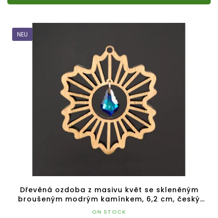
NEU
Dřevěná ozdoba z masivu květ se skleněným
broušeným modrým kamínkem, 6,2 cm, český
výrobek
ON STOCK