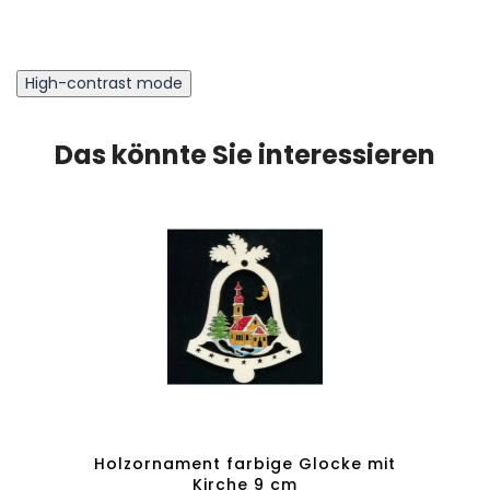
High-contrast mode
Das könnte Sie interessieren
n mit
Holzornament farbige Glocke mit
Holz
Kirche 9 cm