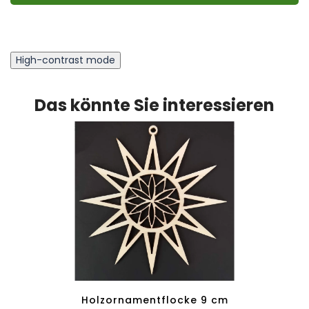
High-contrast mode
Das könnte Sie interessieren
men 9
Holzornamentflocke 9 cm
Holzo