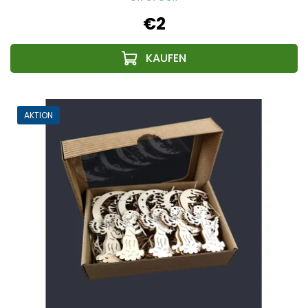
€2
AKTION