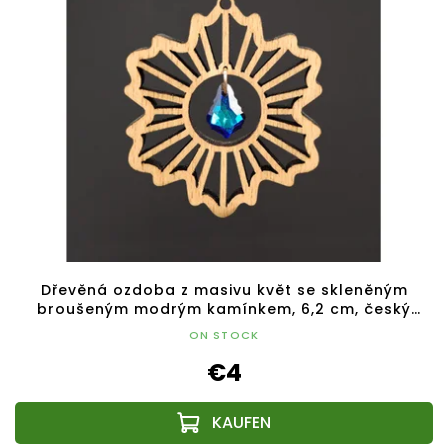
Dřevěná ozdoba z masivu květ se skleněným
broušeným modrým kamínkem, 6,2 cm, český
výrobek
ON STOCK
€4