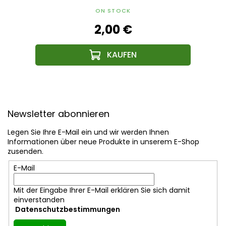
ON STOCK
2,00 €
F
u
Newsletter abonnieren
ß
z
Legen Sie Ihre E-Mail ein und wir werden Ihnen
e
Informationen über neue Produkte in unserem E-Shop
i
zusenden.
l
E-Mail
e
Mit der Eingabe Ihrer E-Mail erklären Sie sich damit
einverstanden
Datenschutzbestimmungen