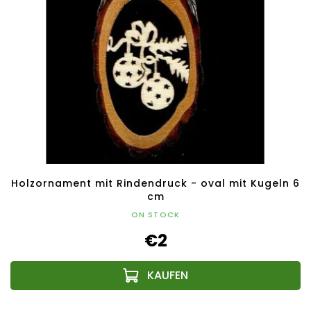
Holzornament mit Rindendruck - oval mit Kugeln 6
cm
ON STOCK
€2