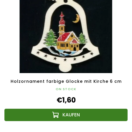
Holzornament farbige Glocke mit Kirche 6 cm
ON STOCK
€1,60