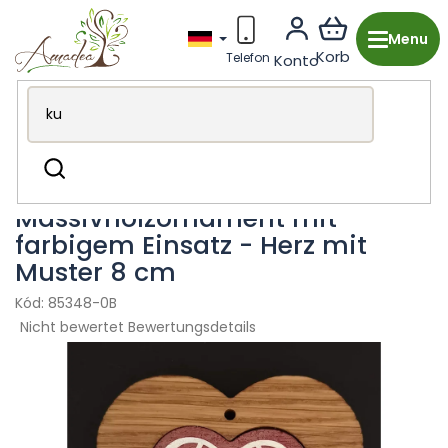
Zum
Inhalt
springen
Holzproduktion aus Tschechien
Weihnachten
Suchen
Hölzerne Ornamente
Massivholzornament mit
farbigem Einsatz - Herz mit
Muster 8 cm
85348-0B
Die
Nicht bewertet
Bewertungsdetails
durchschnittliche
Produktbewertung
ist
0,0
von
5