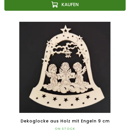
Dekoglocke aus Holz mit Engeln 9 cm
ON STOCK