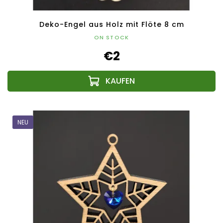
Deko-Engel aus Holz mit Flöte 8 cm
ON STOCK
€2
NEU