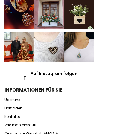
Auf Instagram folgen
INFORMATIONEN FÜR SIE
Über uns
Holzladen
Kontakte
Wie man einkauft
Geschützte Werkstatt AMADEA