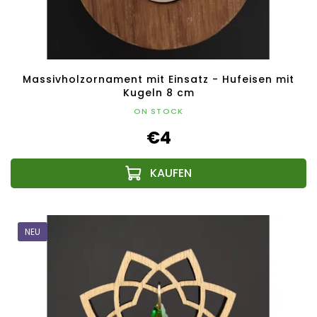
Massivholzornament mit Einsatz - Hufeisen mit
Kugeln 8 cm
ON STOCK
€4
NEU