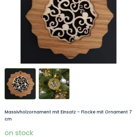
Sternen.
Massivholzornament mit Einsatz – Flocke mit Ornament 7
cm
on stock