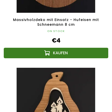
Massivholzdeko mit Einsatz - Hufeisen mit
Schneemann 8 cm
ON STOCK
€4