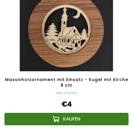
Massivholzornament mit Einsatz - Kugel mit Kirche
8 cm
ON STOCK
€4