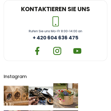
KONTAKTIEREN SIE UNS
Rufen Sie uns Mo-Fr 8:00-14:00 an
+ 420 604 636 475
Instagram