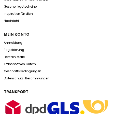
Geschenkgutscheine
Inspiration für dich
Nachricht
MEIN KONTO
Anmeldung
Registrierung
Bestellhistorie
Transport von Gütern
Geschäftsbedingungen
Datenschutz-Bestimmungen
TRANSPORT