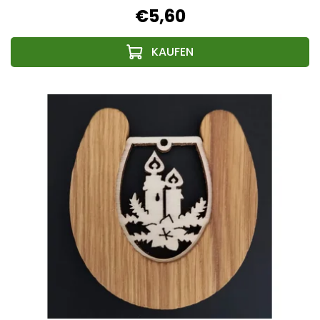
€5,60