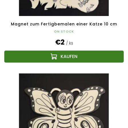
u
k
t
e
Magnet zum Fertigbemalen einer Katze 10 cm
ON STOCK
€2
/ ks