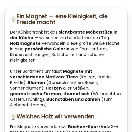
t
e
u
Ein Magnet — eine Kleinigkeit, die
e
Freude macht
r
e
Der Kühlschrank ist das
sichtbarste Möbelstück in
l
der Küche
— wir sehen ihn hundertmal am Tag.
e
Holzmagnete
verwandeln diese große weiße Fläche
m
in eine
persönliche Galerie
von Familienfotos,
e
Kinderzeichnungen, Botschaften und schönen
n
Kleinigkeiten.
t
e
Unser Sortiment umfasst
Magnete mit
d
verschiedenen Motiven
:
Tiere
(Katzen, Hunde,
e
Pferde),
Blumen
(Gänseblümchen, Rosen,
r
Sonnenblumen),
Herzen
aller Größen,
L
geometrische Formen
,
thematisch
(Weihnachten,
i
Ostern, Frühling),
Buchstaben und Zahlen
(zum
s
Alphabet-Lernen).
t
Welches Holz wir verwenden
e
Für Magnete verwenden wir
Buchen-Sperrholz
3-5