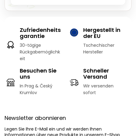
Zufriedenheits
Hergestellt in
garantie
der EU
30-tägige
Tschechischer
Rückgabemöglichk
Hersteller
eit
Besuchen Sie
Schneller
uns
Versand
In Prag & Český
Wir versenden
Krumlov
sofort
F
u
Newsletter abonnieren
ß
z
Legen Sie Ihre E-Mail ein und wir werden Ihnen
e
Informationen über neue Produkte in unserem E-Shop