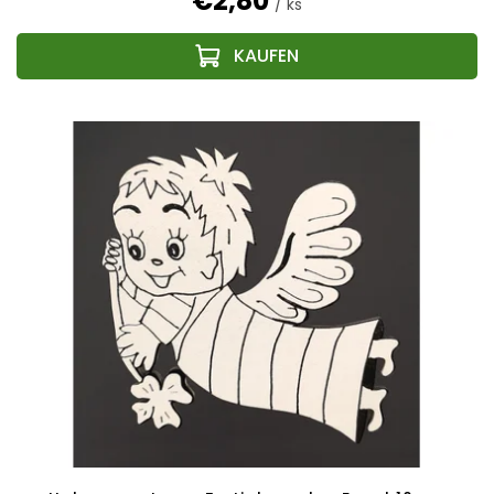
€2,80
/ ks