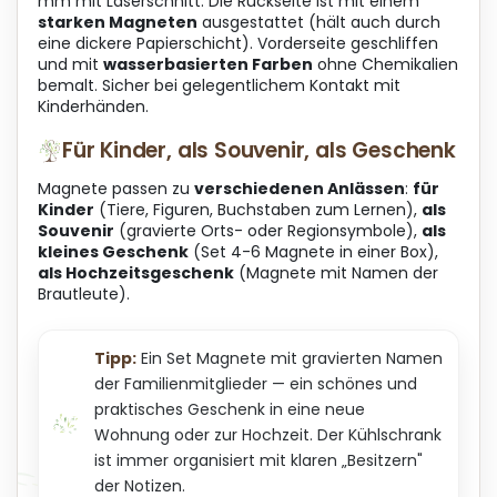
mm mit Laserschnitt. Die Rückseite ist mit einem
starken Magneten
ausgestattet (hält auch durch
eine dickere Papierschicht). Vorderseite geschliffen
und mit
wasserbasierten Farben
ohne Chemikalien
bemalt. Sicher bei gelegentlichem Kontakt mit
Kinderhänden.
Für Kinder, als Souvenir, als Geschenk
Magnete passen zu
verschiedenen Anlässen
:
für
Kinder
(Tiere, Figuren, Buchstaben zum Lernen),
als
Souvenir
(gravierte Orts- oder Regionsymbole),
als
kleines Geschenk
(Set 4-6 Magnete in einer Box),
als Hochzeitsgeschenk
(Magnete mit Namen der
Brautleute).
Tipp:
Ein Set Magnete mit gravierten Namen
der Familienmitglieder — ein schönes und
praktisches Geschenk in eine neue
Wohnung oder zur Hochzeit. Der Kühlschrank
ist immer organisiert mit klaren „Besitzern"
der Notizen.