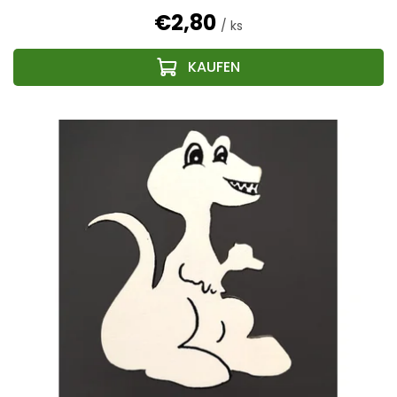
€2,80
/ ks