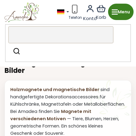
Zum
Inhalt
springen
Holzproduktion aus Tschechien
Für Kinder
Magnete
Suchen
Holzmagnete und magnetische
Bilder
Holzmagnete und magnetische Bilder
sind
handgefertigte Dekorationsaccessoires für
Kühlschränke, Magnettafeln oder Metalloberflächen.
Bei Amadea finden Sie
Magnete mit
verschiedenen Motiven
— Tiere, Blumen, Herzen,
geometrische Formen. Ein schönes kleines
Geschenk oder Souvenir.