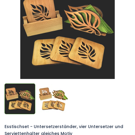
0,0
von
5
Sternen.
Esstischset - Untersetzerständer, vier Untersetzer und
Serviettenhalter gleiches Motiv