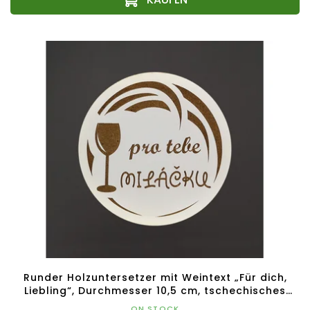
Runder Holzuntersetzer mit Weintext „Für dich,
Liebling“, Durchmesser 10,5 cm, tschechisches
Produkt
ON STOCK