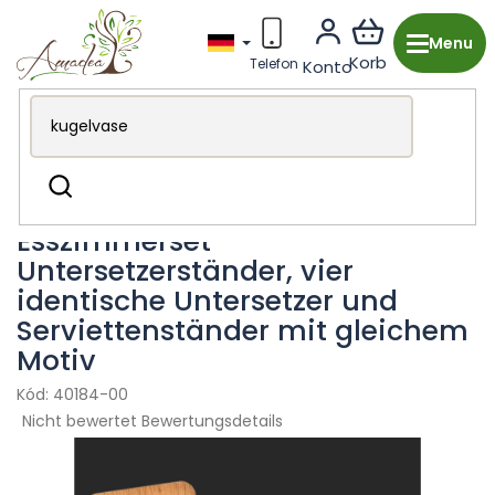
Zum
Inhalt
springen
Holzproduktion aus Tschechien
Küche & Essbereich
Suchen
Untersetzer & Tischsets
Esszimmerset –
Untersetzerständer, vier
identische Untersetzer und
Serviettenständer mit gleichem
Motiv
40184-00
Die
Nicht bewertet
Bewertungsdetails
durchschnittliche
Produktbewertung
ist