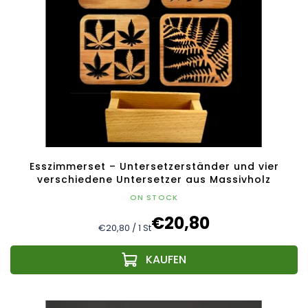
Esszimmerset – Untersetzerständer und vier
verschiedene Untersetzer aus Massivholz
ON STOCK
€20,80
Verkaufspreis:
€20,80 / 1 St