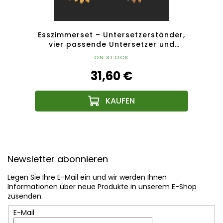
änder
Esszimmerset – Untersetzerständer,
etzer
vier passende Untersetzer und
Unte
Serviettenhalter
Unte
ON STOCK
31,60 €
F
u
Newsletter abonnieren
ß
z
Legen Sie Ihre E-Mail ein und wir werden Ihnen
e
Informationen über neue Produkte in unserem E-Shop
i
zusenden.
l
E-Mail
e