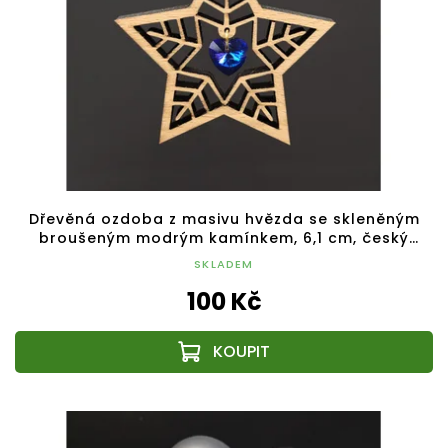
Dřevěná ozdoba z masivu hvězda se skleněným
broušeným modrým kamínkem, 6,1 cm, český
výrobek
SKLADEM
100 Kč