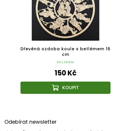
lémem
Dřevěná ozdoba koule s betlémem 16
Dřevě
cm
SKLADEM
150 Kč
Z
á
Odebírat newsletter
p