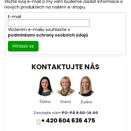
a
Vložte svůj e-mail a my vám budeme zasílat informace o
t
nových produktech na našem e-shopu.
í
E-mail
Vložením e-mailu souhlasíte s
podmínkami ochrany osobních údajů
Přihlásit se
KONTAKTUJTE NÁS
Šárka
Dana
Zuzka
Zavolejte nám
PO-PÁ 8:00-14:00
+ 420 604 636 475