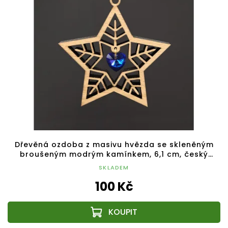
Dřevěná ozdoba z masivu hvězda se skleněným
broušeným modrým kamínkem, 6,1 cm, český
výrobek
SKLADEM
100 Kč