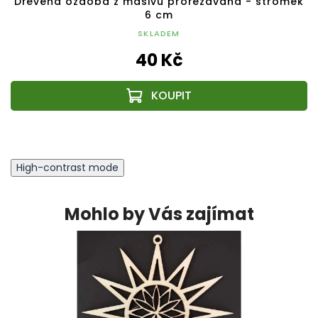
Dřevěná ozdoba z masivu prořezávaná - stromek
6 cm
SKLADEM
40 Kč
High-contrast mode
Mohlo by Vás zajímat