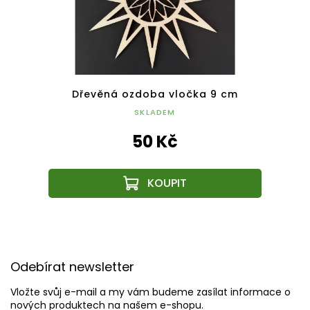
čkami
Dřevěná ozdoba vločka 9 cm
Dřev
SKLADEM
50 Kč
Z
á
Odebírat newsletter
p
a
Vložte svůj e-mail a my vám budeme zasílat informace o
t
nových produktech na našem e-shopu.