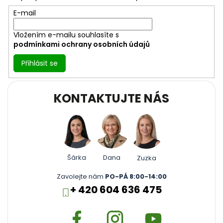
í
E-mail
Vložením e-mailu souhlasíte s
podmínkami ochrany osobních údajů
Přihlásit se
KONTAKTUJTE NÁS
Šárka
Dana
Zuzka
Zavolejte nám
PO-PÁ 8:00-14:00
+ 420 604 636 475