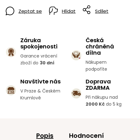
Zeptat se
Hlídat
Sdílet
Záruka
Česká
spokojenosti
chráněná
dílna
Garance vrácení
Nákupem
zboží do
30 dní
podpoříte
Navštivte nás
Doprava
ZDARMA
V Praze & Českém
Při nákupu nad
Krumlově
2000 Kč
do 5 kg
Popis
Hodnocení