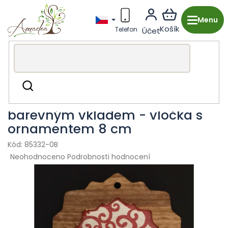
Přejít
na
obsah
Dřevěná výroba z Česka
Vánoce
Dřevěné ozdoby
Hledat
Dřevěná ozdoba z masivu s
barevným vkladem - vločka s
ornamentem 8 cm
85332-0B
Průměrné
Neohodnoceno
Podrobnosti hodnocení
hodnocení
produktu
je
0,0
z
5
hvězdiček.