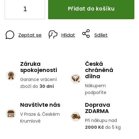
Přidat do košíku
Zeptat se
Hlídat
Sdílet
Záruka
Česká
spokojenosti
chráněná
dílna
Garance vrácení
Nákupem
zboží do
30 dní
podpoříte
Navštivte nás
Doprava
ZDARMA
V Praze & Českém
Při nákupu nad
Krumlově
2000 Kč
do 5 kg