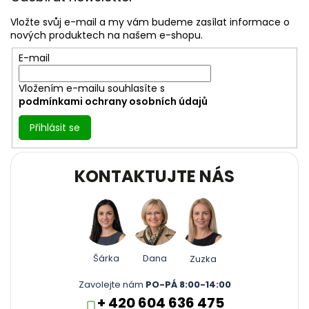
p
a
Vložte svůj e-mail a my vám budeme zasílat informace o
t
nových produktech na našem e-shopu.
í
E-mail
Vložením e-mailu souhlasíte s
podmínkami ochrany osobních údajů
Přihlásit se
KONTAKTUJTE NÁS
Šárka
Dana
Zuzka
Zavolejte nám
PO-PÁ 8:00-14:00
+ 420 604 636 475