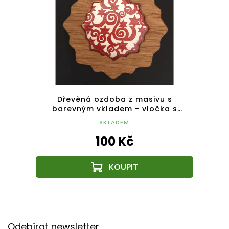
s
Dřevěná ozdoba z masivu s
k s
barevným vkladem - vločka s
ba
ornamentem 8 cm
SKLADEM
100 Kč
Z
á
Odebírat newsletter