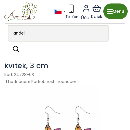
Přejít
na
obsah
Dřevěná výroba z Česka
Módní doplňky
Šperky
Hledat
Dřevěné náušnice duhový
kvítek, 3 cm
24728-0B
Průměrné
1 hodnocení
Podrobnosti hodnocení
hodnocení
produktu
je
5,0
z
5
hvězdiček.