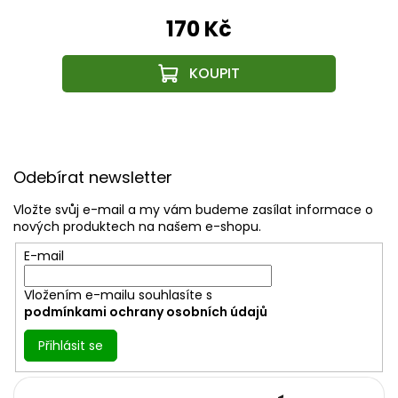
170 Kč
Z
á
Odebírat newsletter
p
a
Vložte svůj e-mail a my vám budeme zasílat informace o
t
nových produktech na našem e-shopu.
í
E-mail
Vložením e-mailu souhlasíte s
podmínkami ochrany osobních údajů
Přihlásit se