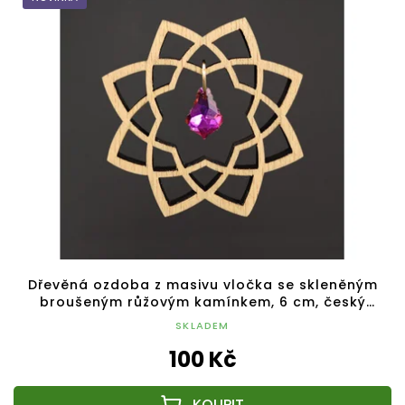
Dřevěná ozdoba z masivu vločka se skleněným
broušeným růžovým kamínkem, 6 cm, český
výrobek
SKLADEM
100 Kč