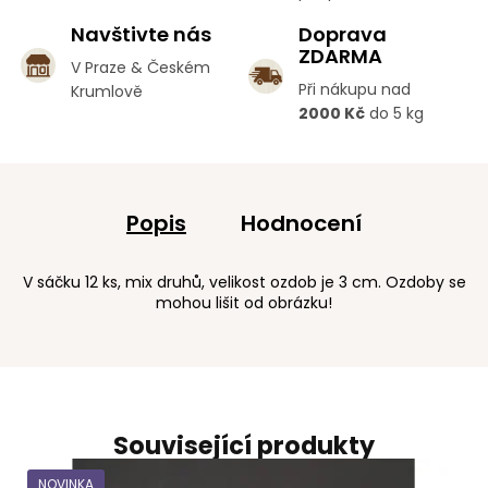
Navštivte nás
Doprava
ZDARMA
V Praze & Českém
Při nákupu nad
Krumlově
2000 Kč
do 5 kg
Popis
Hodnocení
V sáčku 12 ks, mix druhů, velikost ozdob je 3 cm. Ozdoby se
mohou lišit od obrázku!
Související produkty
NOVINKA