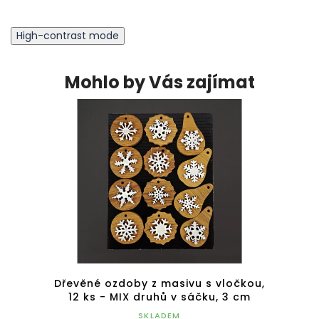
High-contrast mode
Mohlo by Vás zajímat
kladem
Dřevěné ozdoby z masivu s vločkou,
Dřevě
11 cm
12 ks - MIX druhů v sáčku, 3 cm
SKLADEM