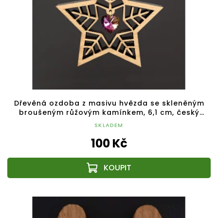
Dřevěná ozdoba z masivu hvězda se skleněným
broušeným růžovým kamínkem, 6,1 cm, český
výrobek
SKLADEM
100 Kč