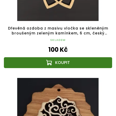
Dřevěná ozdoba z masivu vločka se skleněným
broušeným zeleným kamínkem, 6 cm, český
výrobek
SKLADEM
100 Kč