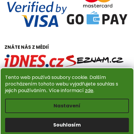
ZNÁTE NÁS Z MÉDIÍ
Tento web používá soubory cookie. Dalším
procházením tohoto webu vyjadřujete souhlas s
jejich používáním.. Více informací
zde
.
Copyright 2026
Dřevěný obchůdek Amadea.cz
. Všechna
práva vyhrazena.
Nastavení
Upravit nastavení cookies
Design
Shoptak.cz
| Platforma
Shoptet
Souhlasím