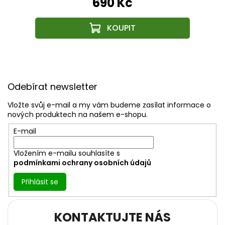
690 Kč
Z
á
Odebírat newsletter
p
a
Vložte svůj e-mail a my vám budeme zasílat informace o
t
nových produktech na našem e-shopu.
í
E-mail
Vložením e-mailu souhlasíte s
podmínkami ochrany osobních údajů
Přihlásit se
KONTAKTUJTE NÁS