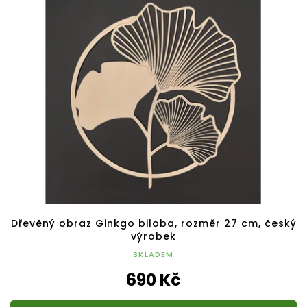
Dřevěný obraz Ginkgo biloba, rozměr 27 cm, český
výrobek
SKLADEM
690 Kč