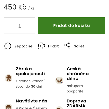
450 Kč
/ ks
Přidat do košíku
Zeptat se
Hlídat
Sdílet
Záruka
Česká
spokojenosti
chráněná
dílna
Garance vrácení
Nákupem
zboží do
30 dní
podpoříte
Navštivte nás
Doprava
ZDARMA
V Praze & Českém