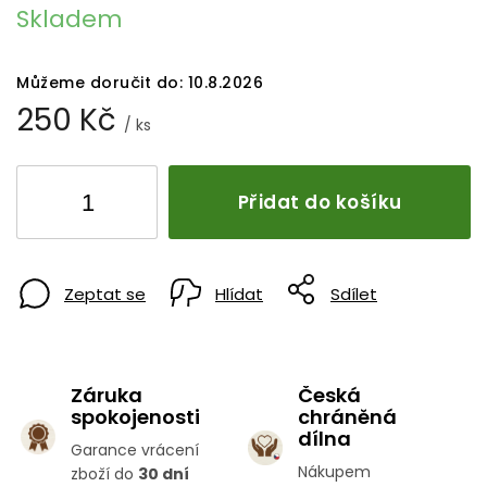
Skladem
Můžeme doručit do:
10.8.2026
250 Kč
/ ks
Přidat do košíku
Zeptat se
Hlídat
Sdílet
Záruka
Česká
spokojenosti
chráněná
dílna
Garance vrácení
Nákupem
zboží do
30 dní