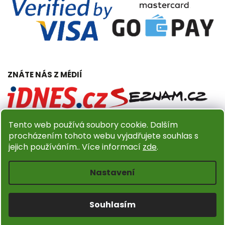
ZNÁTE NÁS Z MÉDIÍ
Tento web používá soubory cookie. Dalším
procházením tohoto webu vyjadřujete souhlas s
jejich používáním.. Více informací
zde
.
Copyright 2026
Dřevěný obchůdek Amadea.cz
. Všechna
práva vyhrazena.
Nastavení
Upravit nastavení cookies
Design
Shoptak.cz
| Platforma
Shoptet
Souhlasím