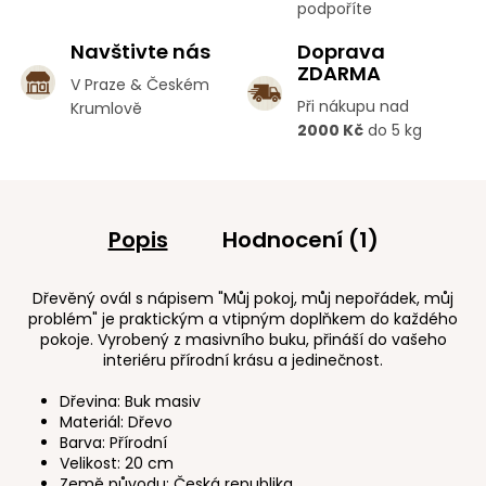
podpoříte
Navštivte nás
Doprava
ZDARMA
V Praze & Českém
Při nákupu nad
Krumlově
2000 Kč
do 5 kg
Popis
Hodnocení (1)
Dřevěný ovál s nápisem "Můj pokoj, můj nepořádek, můj
problém" je praktickým a vtipným doplňkem do každého
pokoje. Vyrobený z masivního buku, přináší do vašeho
interiéru přírodní krásu a jedinečnost.
Dřevina: Buk masiv
Materiál: Dřevo
Barva: Přírodní
Velikost: 20 cm
Země původu: Česká republika