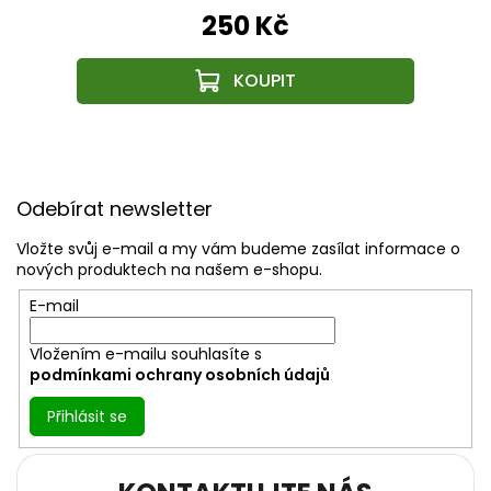
250 Kč
Z
á
Odebírat newsletter
p
a
Vložte svůj e-mail a my vám budeme zasílat informace o
t
nových produktech na našem e-shopu.
í
E-mail
Vložením e-mailu souhlasíte s
podmínkami ochrany osobních údajů
Přihlásit se