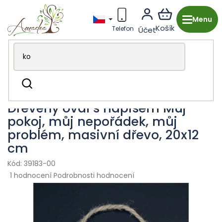
Přejít
na
obsah
Dřevěná výroba z Česka
Dekorace & doplňky
Cedule
Hledat
s texty
Dřevěný ovál s nápisem Můj
pokoj, můj nepořádek, můj
problém, masivní dřevo, 20x12
cm
39183-00
Průměrné
1 hodnocení
Podrobnosti hodnocení
hodnocení
produktu
je
5,0