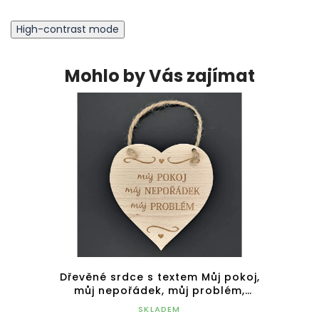
High-contrast mode
Mohlo by Vás zajímat
extem
Dřevěné srdce s textem Můj pokoj,
Dře
kost 16
můj nepořádek, můj problém,
přát
masivní dřevo, 16 x 15 cm
SKLADEM