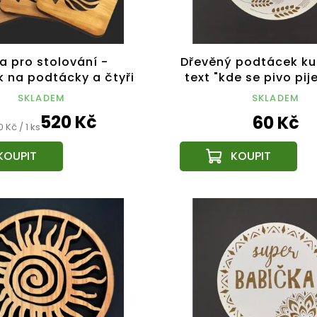
a pro stolování -
Dřevěný podtácek kul
k na podtácky a čtyři
text "kde se pivo pij
cky stejný motiv z
dobře žije", pr. 1
SKLADEM
SKLADEM
asivního dřeva
520 Kč
60 Kč
rná
 Kč / 1 ks
na: