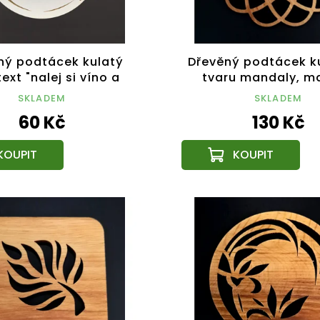
ný podtácek kulatý
Dřevěný podtácek k
ext "nalej si víno a
tvaru mandaly, ma
uj", průměr 10,5 cm,
dřevo, průměr 1
SKLADEM
SKLADEM
český výrobek
60 Kč
130 Kč