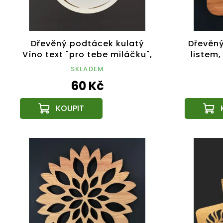
Dřevěný podtácek kulatý
Dřevěný
Víno text "pro tebe miláčku",
listem,
průměr 10,5 cm, český
SKLADEM
výrobek
60 Kč