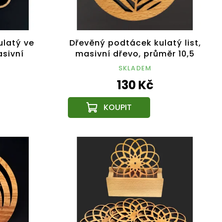
ulatý ve
Dřevěný podtácek kulatý list,
sivní
masivní dřevo, průměr 10,5
0 cm
cm
SKLADEM
130 Kč