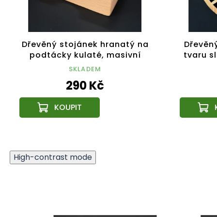
Dřevěný stojánek hranatý na
Dřevěný
podtácky kulaté, masivní
tvaru s
dřevo, 12,5x12,5x4,5 cm
SKLADEM
290 Kč
High-contrast mode