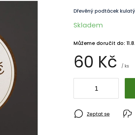
Dřevěný podtácek kulatý 
Skladem
Můžeme doručit do:
11.
60 Kč
/ ks
Zeptat se