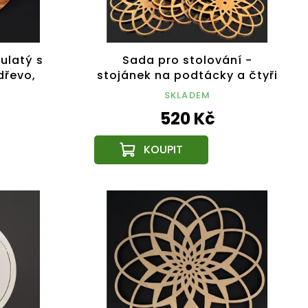
ulatý s
Sada pro stolování -
dřevo,
stojánek na podtácky a čtyři
m
stejné podtácky
SKLADEM
520 Kč