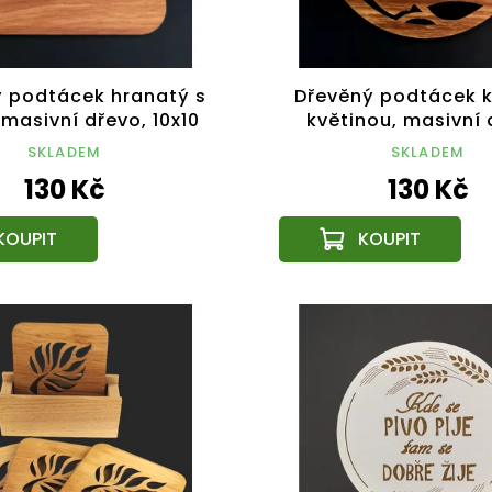
 podtácek hranatý s
Dřevěný podtácek k
 masivní dřevo, 10x10
květinou, masivní 
cm
průměr 10 c
SKLADEM
SKLADEM
130 Kč
130 Kč