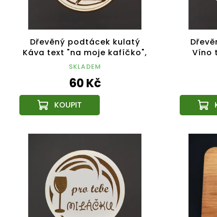
Dřevěný podtácek kulatý
Dřevě
Káva text "na moje kafíčko",
Víno t
průměr 10,5 cm, český
relax
SKLADEM
výrobek
60 Kč