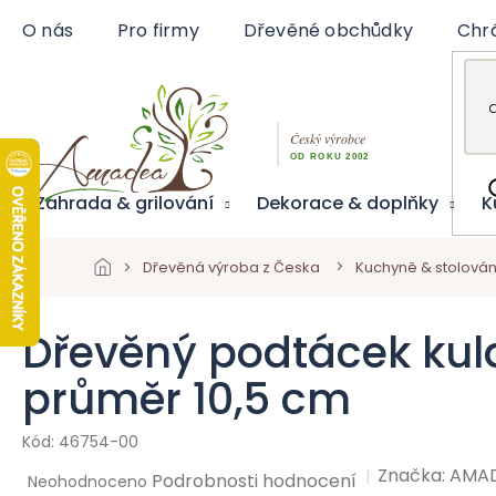
Přejít
O nás
Pro firmy
Dřevěné obchůdky
Chr
na
obsah
Zahrada & grilování
Dekorace & doplňky
K
Dřevěná výroba z Česka
Kuchyně & stolován
Dřevěný podtácek kulat
průměr 10,5 cm
46754-00
Značka:
AMA
Průměrné
Podrobnosti hodnocení
Neohodnoceno