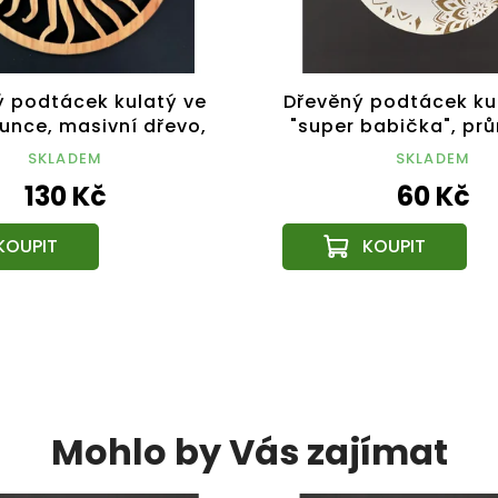
 podtácek kulatý ve
Dřevěný podtácek kul
lunce, masivní dřevo,
"super babička", prů
průměr 10 cm
cm, český výro
SKLADEM
SKLADEM
130 Kč
60 Kč
Mohlo by Vás zajímat