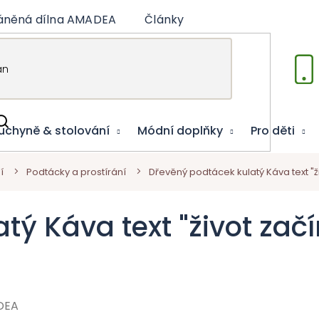
áněná dílna AMADEA
Články
Vzdělávací hry
uchyně & stolování
Módní doplňky
Pro děti
í
Podtácky a prostírání
Dřevěný podtácek kulatý Káva text "ž
ý Káva text "život začí
DEA