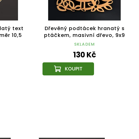
atý text
Dřevěný podtácek hranatý s
měr 10,5
ptáčkem, masivní dřevo, 9x9
bek
cm
SKLADEM
130 Kč