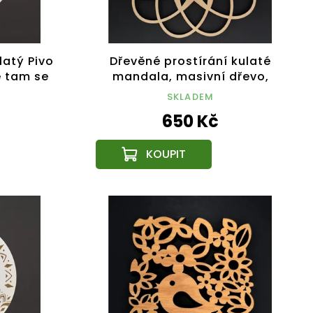
atý Pivo
Dřevěné prostírání kulaté
e tam se
mandala, masivní dřevo,
0,5 cm
průměr 33 cm
SKLADEM
650 Kč