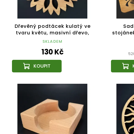
Dřevěný podtácek kulatý ve
Sad
tvaru květu, masivní dřevo,
stojáne
průměr 9 cm
podtá
SKLADEM
m
130 Kč
Mě
520
ce