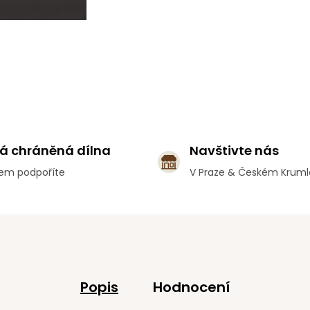
á chráněná dílna
Navštivte nás
em podpoříte
V Praze & Českém Krum
Popis
Hodnocení