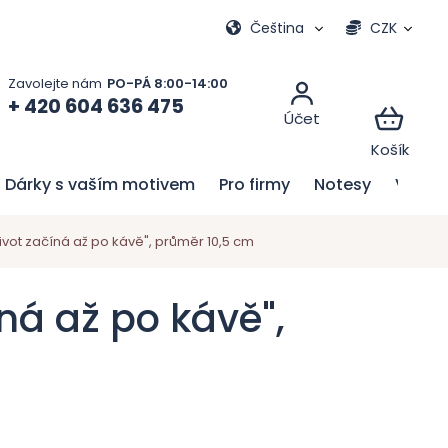
Moje objednávka
Čeština
CZK
+ 420 604 636 475
Dárky s vaším motivem
Pro firmy
Notesy
Velik
ivot začíná až po kávě", průměr 10,5 cm
ná až po kávě",