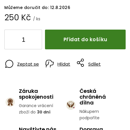
Můžeme doručit do:
12.8.2026
250 Kč
/ ks
Přidat do košíku
Zeptat se
Hlídat
Sdílet
Záruka
Česká
spokojenosti
chráněná
dílna
Garance vrácení
Nákupem
zboží do
30 dní
podpoříte
Navštivte nás
Doprava