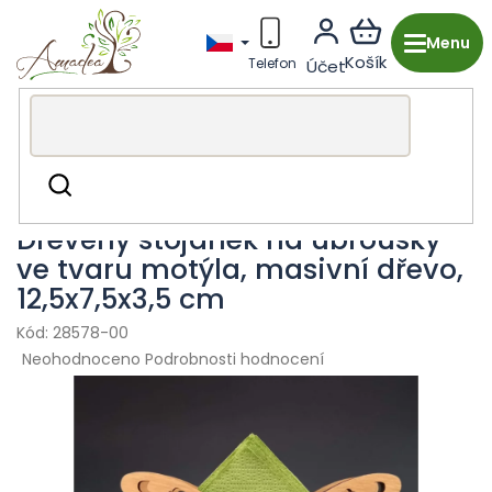
Přejít
na
obsah
Dřevěná výroba z Česka
Kuchyně & stolování
Hledat
Stojánky na ubrousky
Dřevěný stojánek na ubrousky
ve tvaru motýla, masivní dřevo,
12,5x7,5x3,5 cm
28578-00
Průměrné
Neohodnoceno
Podrobnosti hodnocení
hodnocení
produktu
je
0,0
z
5