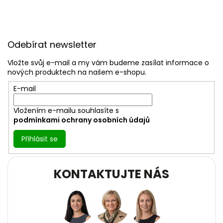
Z
á
Odebírat newsletter
p
a
Vložte svůj e-mail a my vám budeme zasílat informace o
t
nových produktech na našem e-shopu.
í
E-mail
Vložením e-mailu souhlasíte s
podmínkami ochrany osobních údajů
Přihlásit se
KONTAKTUJTE NÁS