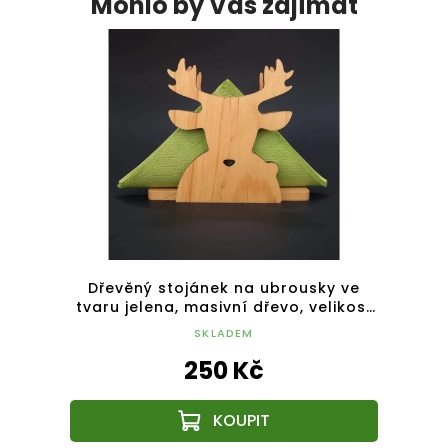
Mohlo by Vás zajímat
ky s
Dřevěný stojánek na ubrousky ve
Dře
dřevo,
tvaru jelena, masivní dřevo, velikost
tv
13 cm
SKLADEM
250 Kč