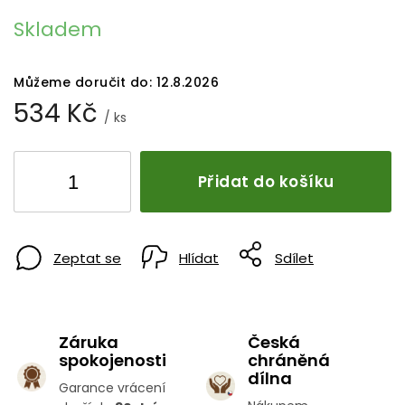
Skladem
Můžeme doručit do:
12.8.2026
534 Kč
/ ks
Přidat do košíku
Zeptat se
Hlídat
Sdílet
Záruka
Česká
spokojenosti
chráněná
dílna
Garance vrácení