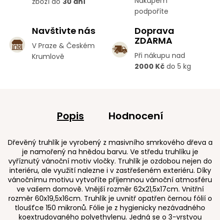
Nákupem
zboží do
30 dní
podpoříte
Navštivte nás
Doprava
ZDARMA
V Praze & Českém
Při nákupu nad
Krumlově
2000 Kč
do 5 kg
Popis
Hodnocení
Dřevěný truhlík je vyrobený z masivního smrkového dřeva a
je namořený na hnědou barvu. Ve středu truhlíku je
vyříznutý vánoční motiv vločky. Truhlík je ozdobou nejen do
interiéru, ale využití nalezne i v zastřešeném exteriéru. Díky
vánočnímu motivu vytvoříte příjemnou vánoční atmosféru
ve vašem domově. Vnější rozměr 62x21,5x17cm. Vnitřní
rozměr 60x19,5x16cm. Truhlík je uvnitř opatřen černou fólií o
tloušťce 150 mikronů. Fólie je z hygienicky nezávadného
koextrudovaného polyethylenu. Jedná se o 3-vrstvou