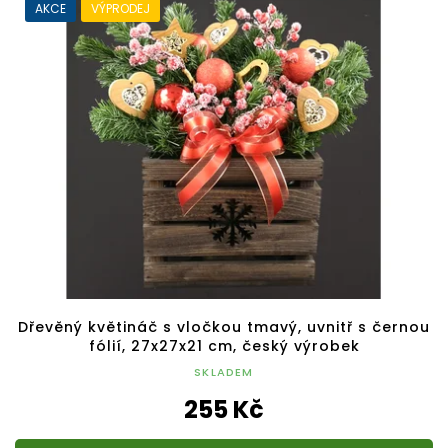
AKCE
VÝPRODEJ
Dřevěný květináč s vločkou tmavý, uvnitř s černou
fólií, 27x27x21 cm, český výrobek
SKLADEM
255 Kč