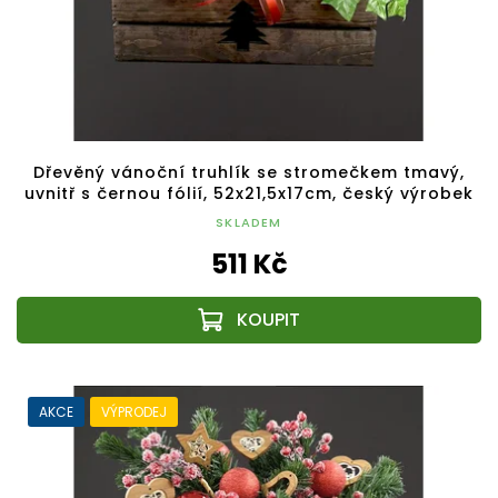
Dřevěný vánoční truhlík se stromečkem tmavý,
uvnitř s černou fólií, 52x21,5x17cm, český výrobek
SKLADEM
511 Kč
AKCE
VÝPRODEJ