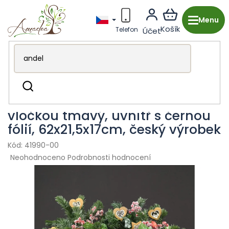
Přejít
na
obsah
Dřevěná výroba z Česka
Vánoce
Vánoční květináče
Hledat
Dřevěný vánoční truhlík s
vločkou tmavý, uvnitř s černou
fólií, 62x21,5x17cm, český výrobek
41990-00
Průměrné
Neohodnoceno
Podrobnosti hodnocení
hodnocení
produktu
je
0,0
z
5
hvězdiček.