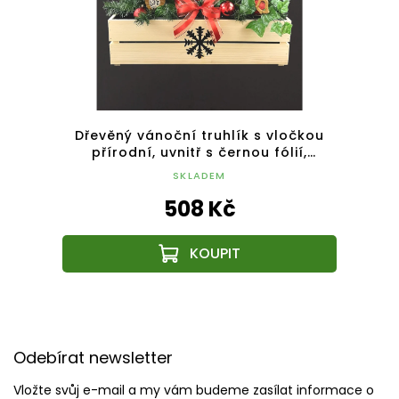
ílý,
Dřevěný vánoční truhlík s vločkou
Dřev
17cm,
přírodní, uvnitř s černou fólií,
62x21,5x17cm, český výrobek
6
SKLADEM
508 Kč
Z
á
Odebírat newsletter
p
a
Vložte svůj e-mail a my vám budeme zasílat informace o