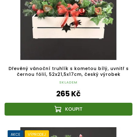
Dřevěný vánoční truhlík s kometou bílý, uvnitř s
černou fólií, 52x21,5x17cm, český výrobek
SKLADEM
265 Kč
AKCE
VÝPRODEJ