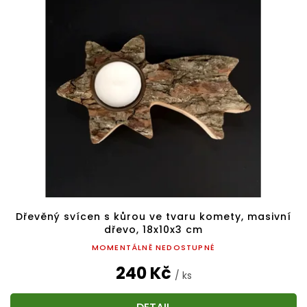
p
o
i
d
s
u
p
k
r
t
o
ů
d
u
k
t
ů
Dřevěný svícen s kůrou ve tvaru komety, masivní
dřevo, 18x10x3 cm
MOMENTÁLNĚ NEDOSTUPNÉ
240 Kč
/ ks