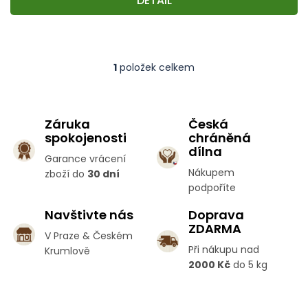
DETAIL
1
položek celkem
O
v
l
á
Záruka
Česká
d
spokojenosti
chráněná
a
c
dílna
Garance vrácení
í
Nákupem
zboží do
30 dní
p
podpoříte
r
v
Navštivte nás
Doprava
k
ZDARMA
y
V Praze & Českém
v
Při nákupu nad
Krumlově
ý
2000 Kč
do 5 kg
p
i
s
Z