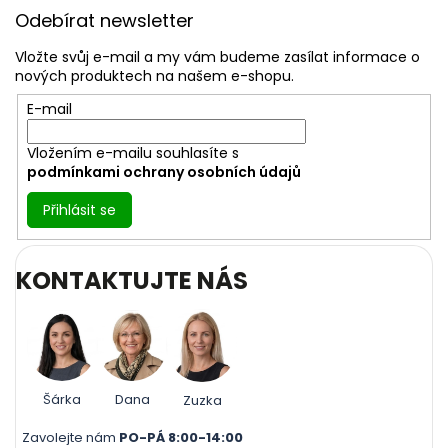
u
á
Odebírat newsletter
p
a
Vložte svůj e-mail a my vám budeme zasílat informace o
t
nových produktech na našem e-shopu.
í
E-mail
Vložením e-mailu souhlasíte s
podmínkami ochrany osobních údajů
Přihlásit se
KONTAKTUJTE NÁS
Šárka
Dana
Zuzka
Zavolejte nám
PO-PÁ 8:00-14:00