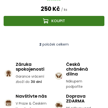
250 Kč
/ ks
2
položek celkem
O
v
l
á
Záruka
Česká
d
spokojenosti
chráněná
a
c
dílna
Garance vrácení
í
Nákupem
zboží do
30 dní
p
podpoříte
r
v
Navštivte nás
Doprava
k
ZDARMA
y
V Praze & Českém
v