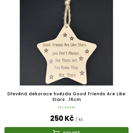
p
o
i
d
s
u
p
k
r
t
o
ů
d
u
k
t
ů
Dřevěná dekorace hvězda Good Friends Are Like
Stars ..16cm
SKLADEM
250 Kč
/ ks