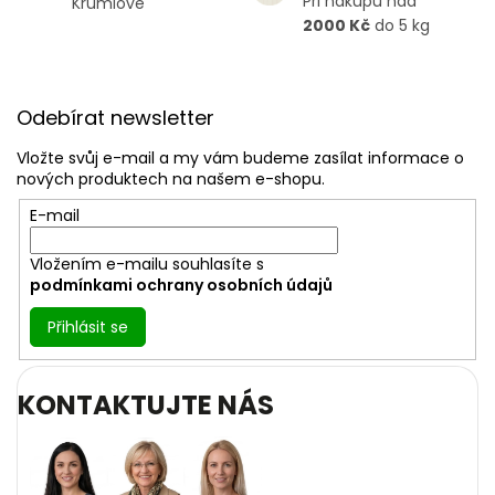
Při nákupu nad
Krumlově
ý
2000 Kč
do 5 kg
p
i
s
Z
u
á
Odebírat newsletter
p
a
Vložte svůj e-mail a my vám budeme zasílat informace o
t
nových produktech na našem e-shopu.
í
E-mail
Vložením e-mailu souhlasíte s
podmínkami ochrany osobních údajů
Přihlásit se
KONTAKTUJTE NÁS