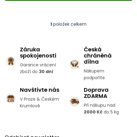
1
položek celkem
O
v
l
á
Záruka
Česká
d
spokojenosti
chráněná
a
c
dílna
Garance vrácení
í
Nákupem
zboží do
30 dní
p
podpoříte
r
v
Navštivte nás
Doprava
k
ZDARMA
y
V Praze & Českém
v
Při nákupu nad
Krumlově
ý
2000 Kč
do 5 kg
p
i
s
Z
u
á