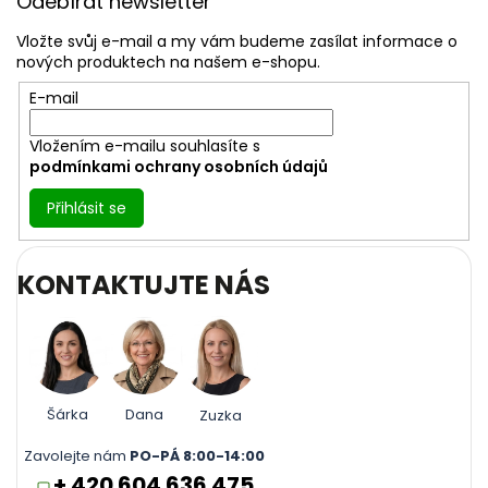
Odebírat newsletter
p
a
Vložte svůj e-mail a my vám budeme zasílat informace o
t
nových produktech na našem e-shopu.
í
E-mail
Vložením e-mailu souhlasíte s
podmínkami ochrany osobních údajů
Přihlásit se
KONTAKTUJTE NÁS
Šárka
Dana
Zuzka
Zavolejte nám
PO-PÁ 8:00-14:00
+ 420 604 636 475