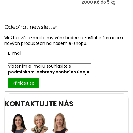
2000 Kč
do 5 kg
Z
á
Odebírat newsletter
p
a
Vložte svůj e-mail a my vám budeme zasílat informace o
t
nových produktech na našem e-shopu.
í
E-mail
Vložením e-mailu souhlasíte s
podmínkami ochrany osobních údajů
Přihlásit se
KONTAKTUJTE NÁS